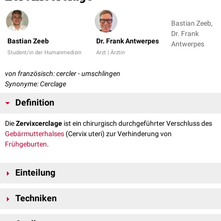
Bastian Zeeb,
Dr. Frank
Bastian Zeeb
Dr. Frank Antwerpes
Antwerpes
Student/in der Humanmedizin
Arzt | Ärztin
von französisch: cercler - umschlingen
Synonyme: Cerclage
Definition
Die
Zervixcerclage
ist ein chirurgisch durchgeführter Verschluss des
Gebärmutterhalses
(Cervix uteri) zur Verhinderung von
Frühgeburten
.
Einteilung
Prophylaktische Cerclage
Techniken
Die Indikation für diese Form der Cerclage wird häufig bei einer positiven
Anamnese
mit einer oder mehreren Fehlgeburten gestellt, da die
Transvaginale Cerclage