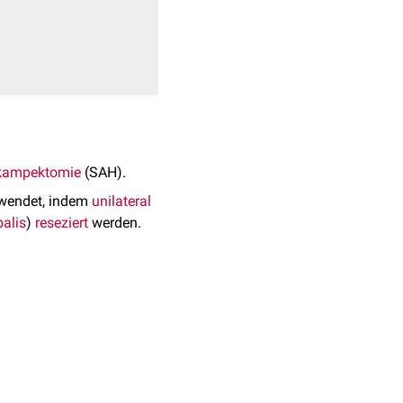
okampektomie
(SAH).
endet, indem
unilateral
alis
)
reseziert
werden.
 der anschließenden
nt werden.