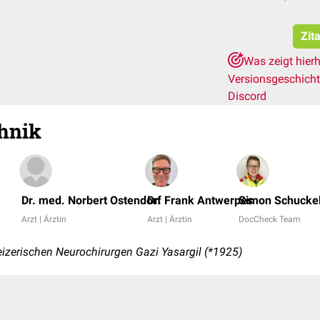
Zit
Was zeigt hier
Versionsgeschich
Discord
hnik
Dr. med. Norbert Ostendorf
Dr. Frank Antwerpes
Simon Schucke
Arzt | Ärztin
Arzt | Ärztin
DocCheck Team
izerischen Neurochirurgen
Gazi Yasargil (*1925)