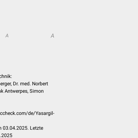
A
A
chnik:
rger, Dr. med. Norbert
ank Antwerpes, Simon
doccheck.com/de/Yasargil-
 03.04.2025. Letzte
4.2025