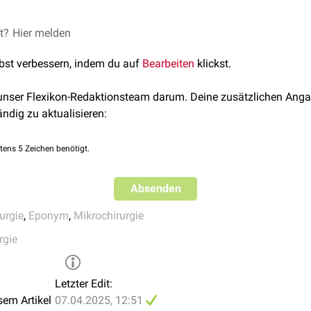
 postoperative
neurologische Defizite
eignet bei komplexen
anatomischen Variationen
 Hippokampus sind schwer zu erreichen
et?
g und aktueller Stand der Epilepsiechirurgie, Neurophysiol. Lab.
Hier melden
lektive AmygdalaHippokampektomie« als chirurgische Behandlu
lbst verbessern, indem du auf
Bearbeiten
klickst.
n Epilepsie, Neurochirurgia, 1982
 unser Flexikon-Redaktionsteam darum. Deine zusätzlichen Anga
ändig zu aktualisieren:
tens 5 Zeichen benötigt.
Absenden
urgie
,
Eponym
,
Mikrochirurgie
rgie
Letzter Edit:
sem Artikel
07.04.2025, 12:51