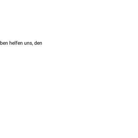
, 2008
ngsmethode der
ben helfen uns, den