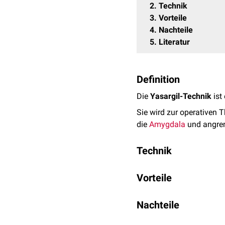
2
Technik
3
Vorteile
4
Nachteile
5
Literatur
Definition
Die
Yasargil-Technik
ist
Sie wird zur operativen 
die
Amygdala
und angren
Technik
Der operative Zugang erf
Vorteile
Präparation entlang der
geringe
Invasivität
Nachteile
schneller Zugang zu d
gesundes Gewebe wir
umfangreiche Erfahru