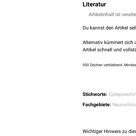
Literatur
geringeres Risiko für
möglicherweise unge
hintere Bereiche des
Artikelinhalt ist veralt
H. Wieser, Entwicklun
M. Yasargil, Die »se
Du kannst den Artikel se
mediobasal-limbische
Alternativ kümmert sich
Artikel schnell und vollst
500
Zeichen verbleibend. Mindes
Stichworte:
Epilepsiechir
Fachgebiete:
Neurochiru
Wichtiger Hinweis zu die