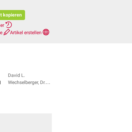
at kopieren
her
te
Artikel erstellen
David L.
Wechselberger, Dr.
l
med. Norbert
Ostendorf + 2