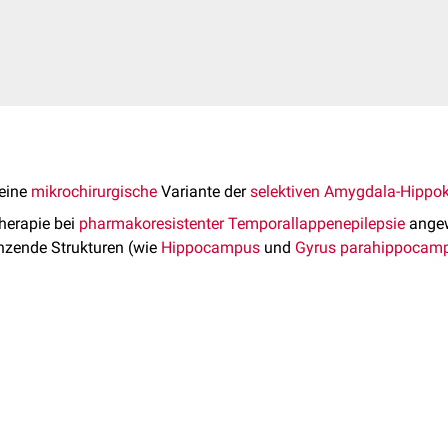
 eine
mikrochirurgische
Variante der
selektiven Amygdala-Hipp
Therapie bei
pharmakoresistenter
Temporallappenepilepsie
angew
zende Strukturen (wie
Hippocampus
und
Gyrus parahippocamp
olgt über eine kleine, fronto-spheno-temporale
Kraniotomie
. Bei
Sylvischen Fissur
kann gesundes
temporales
Hirngewebe gescho
en Zielstrukturen
d geschont
ng des Operateurs nötig