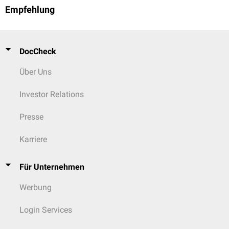
Empfehlung
DocCheck
Über Uns
Investor Relations
Presse
Karriere
Für Unternehmen
Werbung
Login Services