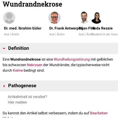
Wundrandnekrose
Dr. med. Ibrahim Güler
Dr. Frank Antwerpes
Bijan Fink
Hoda Rezaie
Arzt | Ärztin
Arzt | Ärztin
Arzt | Ärztin
Student/in der Hum
Definition
Eine
Wundrandnekrose
ist eine
Wundheilungsstörung
mit gelblichen
bis schwarzen
Nekrosen
der Wundränder, die typischerweise nicht
durch
Keime
bedingt sind.
Pathogenese
Wundrandnekrosen entstehen durch
Durchblutungsstörungen
an den
Artikelinhalt ist veraltet?
Wundrändern. Gründe hierfür sind zum Beispiel zu starke Druck- oder
Hier melden
Zugbelastungen (durch
Klammern
oder
Nähte
) im betroffenen Bereich.
Du kannst den Artikel selbst verbessern, indem du auf
Bearbeiten