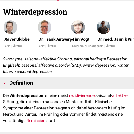
Winterdepression
Xaver Skibbe
Dr. Frank Antwerpes
Tim Vogt
Dr. med. Jannik Wi
Arzt | Ärztin
Arzt | Ärztin
Medizinjournalist/in
Arzt | Ärztin
Synonyme: saisonal-affektive Störung, saisonal bedingte Depression
Englisch:
seasonal affective disorder(SAD), winter depression, winter
blues, seasonal depression
Definition
Die
Winterdepression
ist eine meist
rezidivierende
saisonal-
affektive
Störung, die mit einem saisonalen Muster auftritt. Klinische
Symptome einer Depression zeigen sich dabei besonders häufig im
Herbst und Winter. Im Frühling oder Sommer findet meistens eine
vollständige
Remission
statt.