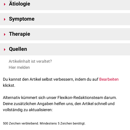
Ätiologie
Die Ursachen für eine Winterdepression sind nicht abschließend geklärt.
Symptome
Vermutet wird unter anderem, dass die längeren Dunkelphasen und
somit weniger Tageslicht im Winter dazu führen, dass der Körper mehr
Neben den klassischen
depressiven
Symptomen
wie gedrückter
Melatonin
produziert, was wiederum
Müdigkeit
verstärkt.
Therapie
Stimmung und
Antriebsarmut
, entstehen hier auch untypische
Symptome wie eine Verlängerung der
Schlafdauer
oder eine vermehrte
Zur Behandlung einer Winterdepression wird eine
Lichttherapie
mit
Lust auf
Kohlenhydrate
in Form von Süßigkeiten mit
Gewichtszunahme
.
Quellen
regelmäßiger Bestrahlung nach dem Aufwachen empfohlen und eine
medikamentöse Therapie mit
selektiven Serotonin-Wiederaufnahme-
↑
[1]
S3-Leitlinie/Nationale VersorgungsLeitlinie - Unipolare
[
1
]
Artikelinhalt ist veraltet?
Hemmern
.
Depression - Langfassung; 04/2011
Hier melden
Du kannst den Artikel selbst verbessern, indem du auf
Bearbeiten
klickst.
Alternativ kümmert sich unser Flexikon-Redaktionsteam darum.
Deine zusätzlichen Angaben helfen uns, den Artikel schnell und
vollständig zu aktualisieren:
500
Zeichen verbleibend. Mindestens 5 Zeichen benötigt.