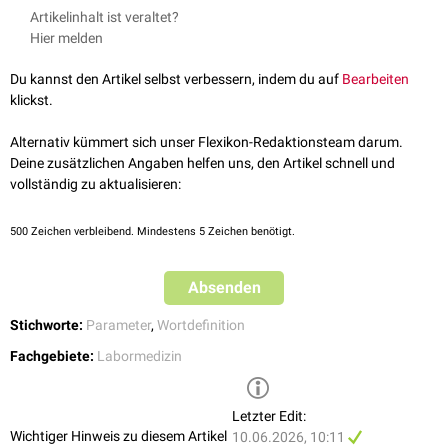
Blutkulturen
Artikelinhalt ist veraltet?
ZVD
Hier melden
Beta-hCG
RR
Du kannst den Artikel selbst verbessern, indem du auf
Bearbeiten
Blutzuckerspiegel
klickst.
BNP
Viruslast
Alternativ kümmert sich unser Flexikon-Redaktionsteam darum.
Deine zusätzlichen Angaben helfen uns, den Artikel schnell und
vollständig zu aktualisieren:
500
Zeichen verbleibend. Mindestens 5 Zeichen benötigt.
Absenden
Stichworte:
Parameter
,
Wortdefinition
Fachgebiete:
Labormedizin
Letzter Edit:
Wichtiger Hinweis zu diesem Artikel
10.06.2026, 10:11