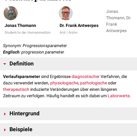
Jonas
Thomann, Dr.
Frank
Jonas Thomann
Dr. Frank Antwerpes
Antwerpes
Student/in der Humanmedizin
Arzt | Ärztin
Synonym: Progressionsparameter
Englisch
: progression parameter
Definition
Verlaufsparameter
sind Ergebnisse
diagnostischer
Verfahren, die
dazu verwendet werden,
physiologische
,
pathologische
oder
therapeutisch
induzierte Veränderungen über einen längeren
Zeitraum zu verfolgen. Häufig handelt es sich dabei um
Laborwerte
.
Hintergrund
Typisches Einsatzgebiet von Verlaufsparametern sind chronische
Beispiele
Erkrankungen, die über mehrere Monate oder Jahre beobachtet werden.