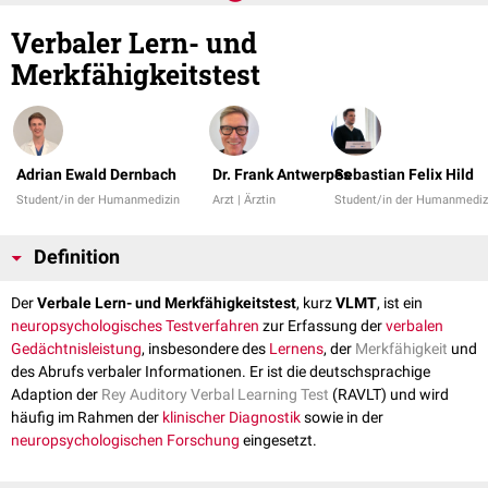
Verbaler Lern- und
Merkfähigkeitstest
Adrian Ewald Dernbach
Dr. Frank Antwerpes
Sebastian Felix Hild
Student/in der Humanmedizin
Arzt | Ärztin
Student/in der Humanmediz
Definition
Der
Verbale Lern- und Merkfähigkeitstest
, kurz
VLMT
, ist ein
neuropsychologisches Testverfahren
zur Erfassung der
verbalen
Gedächtnisleistung
, insbesondere des
Lernens
, der
Merkfähigkeit
und
des Abrufs verbaler Informationen. Er ist die deutschsprachige
Adaption der
Rey Auditory Verbal Learning Test
(RAVLT) und wird
häufig im Rahmen der
klinischer Diagnostik
sowie in der
neuropsychologischen Forschung
eingesetzt.