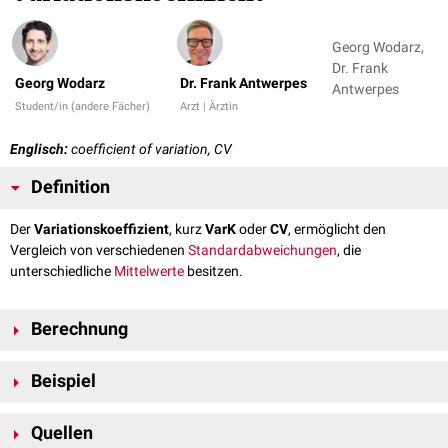
Georg Wodarz,
Dr. Frank
Georg Wodarz
Dr. Frank Antwerpes
Antwerpes
Student/in (andere Fächer)
Arzt | Ärztin
Englisch:
coefficient of variation, CV
Definition
Der
Variationskoeffizient
, kurz
VarK
oder
CV
, ermöglicht den
Vergleich von verschiedenen
Standardabweichungen
, die
unterschiedliche
Mittelwerte
besitzen.
Berechnung
CV = s/x
Beispiel
mit
Bei einem neuen
Medikament
soll die Streuung der durchschnittlichen
CV = Korrelationskoeffizient
Quellen
Heilungsdauer mit einem älteren verglichen werden.
s = Standardabweichung