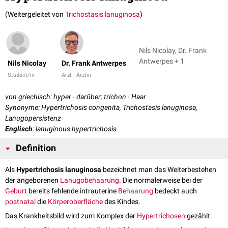
(Weitergeleitet von
Trichostasis lanuginosa
)
Nils Nicolay, Dr. Frank
Antwerpes + 1
Nils Nicolay
Dr. Frank Antwerpes
Student/in
Arzt | Ärztin
von griechisch: hyper - darüber; trichon - Haar
Synonyme: Hypertrichosis congenita, Trichostasis lanuginosa,
Lanugopersistenz
Englisch
: lanuginous hypertrichosis
Definition
Als
Hypertrichosis lanuginosa
bezeichnet man das Weiterbestehen
der angeborenen
Lanugobehaarung
. Die normalerweise bei der
Geburt
bereits fehlende intrauterine
Behaarung
bedeckt auch
postnatal
die
Körperoberfläche
des Kindes.
Das Krankheitsbild wird zum Komplex der
Hypertrichosen
gezählt.