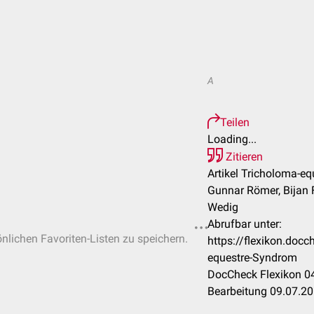
A
Teilen
Loading...
Zitieren
Artikel Tricholoma-e
Gunnar Römer, Bijan F
Wedig
Abrufbar unter:
önlichen Favoriten-Listen zu speichern.
https://flexikon.doc
equestre-Syndrom
DocCheck Flexikon 04
Bearbeitung 09.07.2