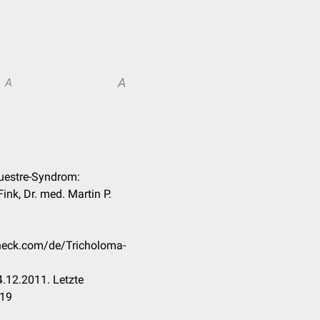
A
A
questre-Syndrom:
ink, Dr. med. Martin P.
check.com/de/Tricholoma-
.12.2011. Letzte
019