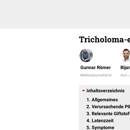
Tricholoma-
Gunnar Römer
Bija
Medizinjournalist/in
Arzt |
Inhaltsverzeichnis
1
Allgemeines
2
Verursachende Pi
3
Relevante Giftstof
4
Latenzzeit
5
Symptome