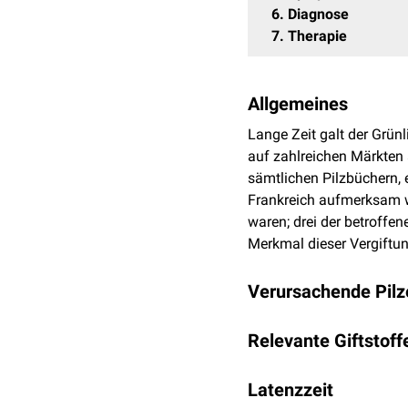
6
Diagnose
7
Therapie
Allgemeines
Lange Zeit galt der Grünl
auf zahlreichen Märkten 
sämtlichen Pilzbüchern, 
Frankreich aufmerksam w
waren; drei der betroffe
Merkmal dieser Vergiftun
Verursachende Pilz
Lediglich der Grünling k
Relevante Giftstoff
Die Frage nach dem Gift
Latenzzeit
sich die Anzeichen, das