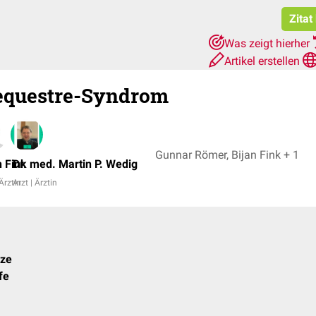
Zitat
Was zeigt hierher
Artikel erstellen
equestre-Syndrom
Gunnar Römer, Bijan Fink + 1
n Fink
Dr. med. Martin P. Wedig
 Ärztin
Arzt | Ärztin
lze
fe