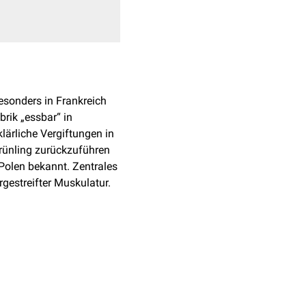
besonders in Frankreich
rik „essbar“ in
lärliche Vergiftungen in
rünling zurückzuführen
Polen bekannt. Zentrales
rgestreifter Muskulatur.
ich gemacht werden.
ärt. Allerdings mehren
 mit dem Namen