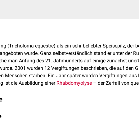
ing (Tricholoma equestre) als ein sehr beliebter Speisepilz, der 
angeboten wurde. Ganz selbstverständlich stand er unter der Rub
ehe man Anfang des 21. Jahrhunderts auf einige zunächst unerk
urde. 2001 wurden 12 Vergiftungen beschrieben, die auf den G
nen Menschen starben. Ein Jahr später wurden Vergiftungen aus 
g ist die Ausbildung einer
Rhabdomyolyse
– der Zerfall von que
e
onnte mit Sicherheit für dieses Vergiftungssyndrom verantwortl
e
, welches zur
Rhabdomyolyse
führt, ist noch nicht komplett gekl
s es sich um eine aus Grünlingen isolierte chemische Substanz