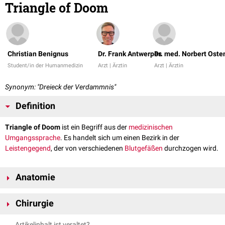
Triangle of Doom
Christian Benignus
Dr. Frank Antwerpes
Dr. med. Norbert Oste
Student/in der Humanmedizin
Arzt | Ärztin
Arzt | Ärztin
Synonym: "Dreieck der Verdammnis"
Definition
Triangle of Doom
ist ein Begriff aus der
medizinischen
Umgangssprache
. Es handelt sich um einen Bezirk in der
Leistengegend
, der von verschiedenen
Blutgefäßen
durchzogen wird.
Anatomie
Das Triangle of Doom hat - bei Betrachtung der
Bauchwand
von innen -
Chirurgie
die Form eines umgekehrten "V", dessen Spitze auf den
Anulus inguinalis
profundus
zeigt.
Lateral
wird es durch die
Arteria
und
Vena testicularis
Das Triangle of Doom ist vor allem für die
laparoskopische
Artikelinhalt ist veraltet?