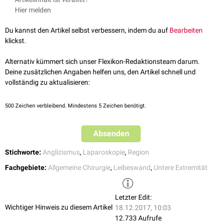
(Mann) bzw. die
Arteria
und
Vena ovarica
(Frau) begrenzt,
medial
durch
Leistenhernienreparation
von Bedeutung. Innerhalb dieses Dreiecks
Hier melden
den
Ductus deferens
(Mann) bzw. das
Ligamentum rotundum
(Frau).
sollten keine Clips zur Befestigung eines Netzes verwendet werden, da es
Im Triangle of Doom verlaufen die
Arteria iliaca externa
und die
Vena
ansonsten zu schwer stillbaren Blutungen kommen kann.
Du kannst den Artikel selbst verbessern, indem du auf
Bearbeiten
iliaca externa
.
klickst.
Alternativ kümmert sich unser Flexikon-Redaktionsteam darum.
Deine zusätzlichen Angaben helfen uns, den Artikel schnell und
vollständig zu aktualisieren:
500
Zeichen verbleibend. Mindestens 5 Zeichen benötigt.
Absenden
Stichworte:
Anglizismus
,
Laparoskopie
,
Region
Fachgebiete:
Allgemeine Chirurgie
,
Leibeswand
,
Untere Extremität
Letzter Edit:
Wichtiger Hinweis zu diesem Artikel
18.12.2017, 10:03
12.733 Aufrufe