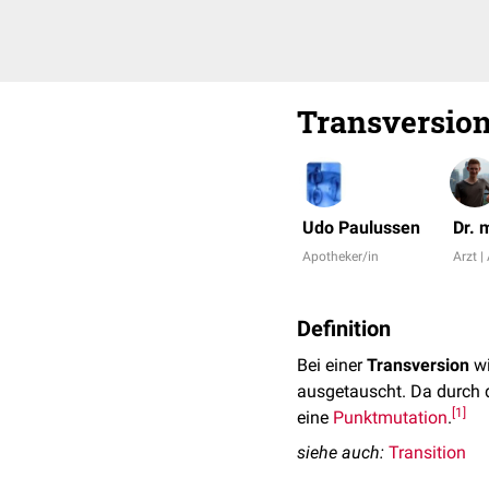
Transversio
Udo Paulussen
Dr. 
Apotheker/in
Arzt |
Definition
Bei einer
Transversion
wi
ausgetauscht. Da durch d
[
1
]
eine
Punktmutation
.
siehe auch:
Transition