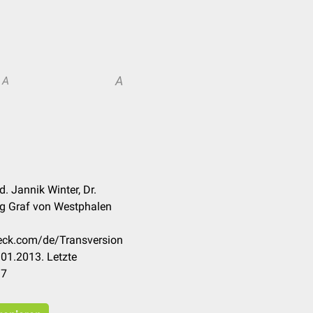
A
A
. Jannik Winter, Dr.
rg Graf von Westphalen
heck.com/de/Transversion
01.2013. Letzte
17