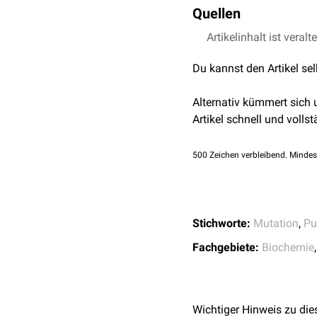
Quellen
Artikelinhalt ist veralt
↑
Sonnleitner, V. & Ro
Du kannst den Artikel se
Alternativ kümmert sich
Artikel schnell und vollst
500
Zeichen verbleibend. Mindes
Stichworte:
Mutation
,
Pu
Fachgebiete:
Biochemie
Wichtiger Hinweis zu die