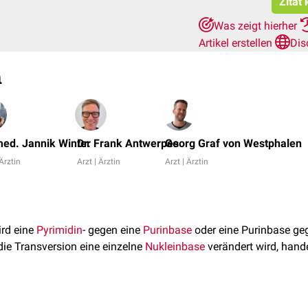
Zitat
Was zeigt hierher
Artikel erstellen
Dis
n
med. Jannik Winter
Dr. Frank Antwerpes
Georg Graf von Westphalen
 Ärztin
Arzt | Ärztin
Arzt | Ärztin
rd eine
Pyrimidin
- gegen eine
Purinbase
oder eine Purinbase ge
ie Transversion eine einzelne
Nukleinbase
verändert wird, hande