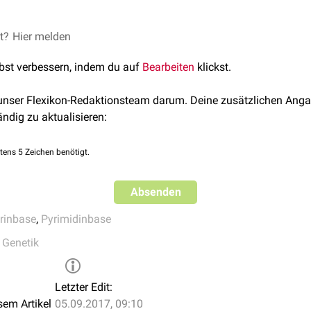
et?
jacher, J. (2009).
Hier melden
BASICS Biologie
. München: Elsevier GmbH.
lbst verbessern, indem du auf
Bearbeiten
klickst.
 unser Flexikon-Redaktionsteam darum. Deine zusätzlichen Anga
ändig zu aktualisieren:
tens 5 Zeichen benötigt.
Absenden
rinbase
,
Pyrimidinbase
,
Genetik
Letzter Edit:
sem Artikel
05.09.2017, 09:10