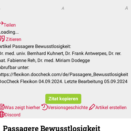
A
A
A
Teilen
Loading...
Zitieren
Artikel Passagere Bewusstlosigkeit:
Dr. med. univ. Bernhard Kuhnert, Dr. Frank Antwerpes, Dr. rer.
nat. Fabienne Reh, Dr. med. Miriam Dodegge
Abrufbar unter:
https://flexikon.doccheck.com/de/Passagere_Bewusstlosigkeit
DocCheck Flexikon 04.09.2024. Letzte Bearbeitung 05.09.2024
Zitat kopieren
Was zeigt hierher
Versionsgeschichte
Artikel erstellen
Discord
Passagere Bewusstlosigkeit