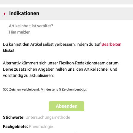
Bei der TBNA wird über das
Bronchoskop
eine
Biopsienadel
durch die
Indikationen
Bronchialwand in das peribronchiale Gewebe eingeführt. Dadurch
können Gewebeproben von verdächtigen Läsionen oder Lymphknoten
Diagnostik und
Staging
von
Bronchialkarzinomen
Artikelinhalt ist veraltet?
entnommen und anschließend
pathohistologisch
untersucht werden. Die
Sarkoidose
Hier melden
TBNA eignet sich für die Biopsie zentraler,
mediastinaler
und
hilärer
Lymphknoten.
Du kannst den Artikel selbst verbessern, indem du auf
Bearbeiten
klickst.
Alternativ kümmert sich unser Flexikon-Redaktionsteam darum.
Deine zusätzlichen Angaben helfen uns, den Artikel schnell und
vollständig zu aktualisieren:
500
Zeichen verbleibend. Mindestens 5 Zeichen benötigt.
Absenden
Stichworte:
Untersuchungsmethode
Fachgebiete:
Pneumologie