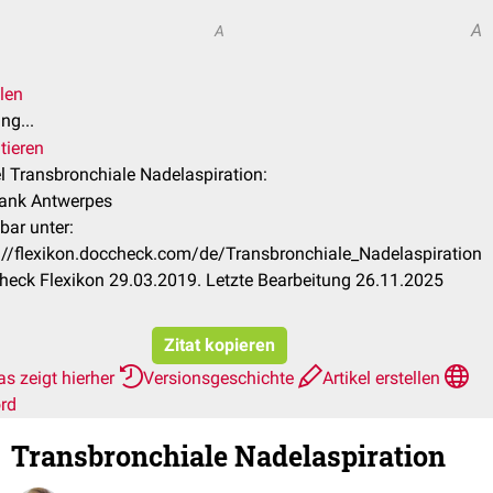
A
A
len
ng...
tieren
el Transbronchiale Nadelaspiration:
rank Antwerpes
bar unter:
://flexikon.doccheck.com/de/Transbronchiale_Nadelaspiration
eck Flexikon 29.03.2019. Letzte Bearbeitung 26.11.2025
Zitat kopieren
s zeigt hierher
Versionsgeschichte
Artikel erstellen
rd
Transbronchiale Nadelaspiration