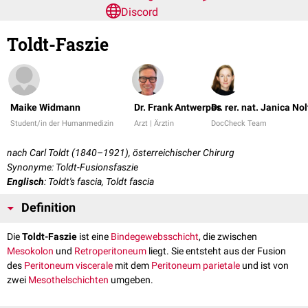
Discord
Toldt-Faszie
Maike Widmann
Dr. Frank Antwerpes
Dr. rer. nat. Janica No
Student/in der Humanmedizin
Arzt | Ärztin
DocCheck Team
nach Carl Toldt (1840–1921), österreichischer Chirurg
Synonyme: Toldt-Fusionsfaszie
Englisch
: Toldt's fascia, Toldt fascia
Definition
Die
Toldt-Faszie
ist eine
Bindegewebsschicht
, die zwischen
Mesokolon
und
Retroperitoneum
liegt. Sie entsteht aus der Fusion
des
Peritoneum viscerale
mit dem
Peritoneum parietale
und ist von
zwei
Mesothelschichten
umgeben.