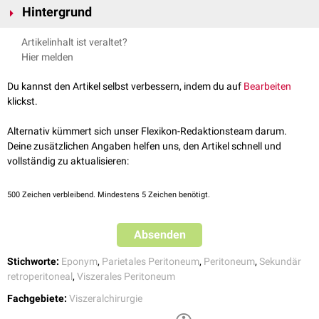
Hintergrund
Die Toldt-Faszie ist sichtbar als weißliche Linie (
Toldt-Linie
), die in der
Artikelinhalt ist veraltet?
Viszeralchirurgie
als Orientierungslinie dient. Sie bildet sich durch eine
Hier melden
sekundäre
retroperitoneale Verlagerung der zunächst
intraperitoneal
angelegten
Verdauungsorgane
. Diese kann man im Zuge der
Du kannst den Artikel selbst verbessern, indem du auf
Bearbeiten
Präparation
entlang der Toldt-Linie stumpf von der
dorsalen
Bauchwand
klickst.
und dem darauf liegenden parietalen Peritoneum abtrennen.
Alternativ kümmert sich unser Flexikon-Redaktionsteam darum.
Deine zusätzlichen Angaben helfen uns, den Artikel schnell und
vollständig zu aktualisieren:
500
Zeichen verbleibend. Mindestens 5 Zeichen benötigt.
Absenden
Stichworte:
Eponym
,
Parietales Peritoneum
,
Peritoneum
,
Sekundär
retroperitoneal
,
Viszerales Peritoneum
Fachgebiete:
Viszeralchirurgie