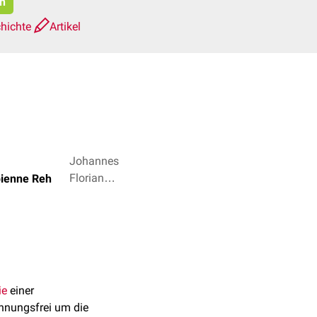
en
chichte
Artikel
Johannes
Florian
abienne Reh
Schröder,
Dr. Frank
Antwerpes
+ 2
ie
einer
annungsfrei um die