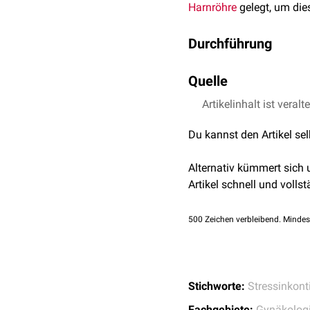
Harnröhre
gelegt, um dies
Durchführung
Das TOB wird in einem
m
Quelle
lateral
der
Labia majora
u
Polypropylen
) unter die 
Artikelinhalt ist veralt
Gunnemann et al.
Das
Anschließend wird geteste
Du kannst den Artikel se
korrekt, wird der unwillkü
werden dann
subkutan
ve
Alternativ kümmert sich
Im Gegensatz zum
Tensi
Artikel schnell und vollst
Verletzung der
Blase
.
500
Zeichen verbleibend. Mindes
Stichworte:
Stressinkont
Fachgebiete:
Gynäkolog