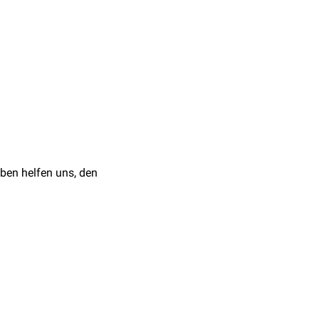
ine
Inzisionen
in der Falte
n dünnes Band (meist aus
004
on
führt. Liegt das Band
. Die Enden des Bandes
ben helfen uns, den
ner
intraoperativen