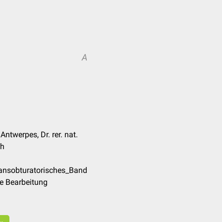
A
ntwerpes, Dr. rer. nat.
eh
ransobturatorisches_Band
e Bearbeitung