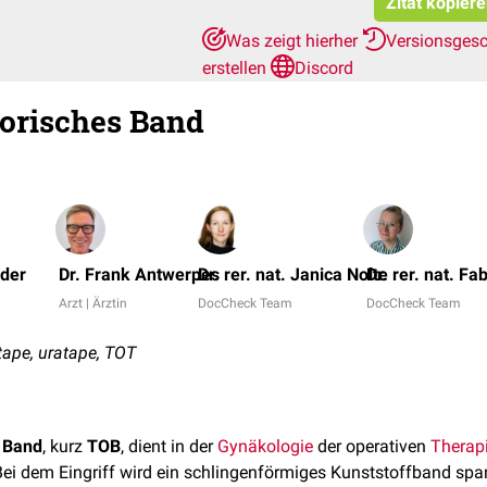
Zitat kopier
Was zeigt hierher
Versionsges
erstellen
Discord
orisches Band
öder
Dr. Frank Antwerpes
Dr. rer. nat. Janica Nolte
Dr. rer. nat. F
Arzt | Ärztin
DocCheck Team
DocCheck Team
tape, uratape, TOT
e Band
, kurz
TOB
, dient in der
Gynäkologie
der operativen
Therap
Bei dem Eingriff wird ein schlingenförmiges Kunststoffband sp