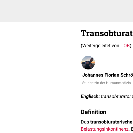
Transobturat
(Weitergeleitet von
TOB
)
Johannes Florian Schr
Student/in der Humanmedizin
Englisch:
transobturator 
Definition
Das
transobturatorisch
Belastungsinkontinenz
. 