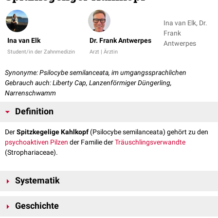
Ina van Elk, Dr.
Frank
Ina van Elk
Dr. Frank Antwerpes
Antwerpes
Student/in der Zahnmedizin
Arzt | Ärztin
Synonyme: Psilocybe semilanceata, im umgangssprachlichen
Gebrauch auch: Liberty Cap, Lanzenförmiger Düngerling,
Narrenschwamm
Definition
Der
Spitzkegelige Kahlkopf
(Psilocybe semilanceata) gehört zu den
psychoaktiven
Pilzen
der Familie der
Träuschlingsverwandte
(Strophariaceae).
Systematik
Klasse: Agaricomycetes
Geschichte
Unterklasse: Agaricomycetidae
Ordnung: Champignonartige (Agaricales)