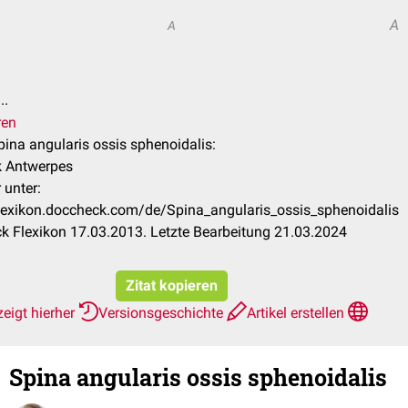
A
A
..
ren
Spina angularis ossis sphenoidalis:
k Antwerpes
 unter:
flexikon.doccheck.com/de/Spina_angularis_ossis_sphenoidalis
 Flexikon 17.03.2013. Letzte Bearbeitung 21.03.2024
Zitat kopieren
eigt hierher
Versionsgeschichte
Artikel erstellen
Spina angularis ossis sphenoidalis