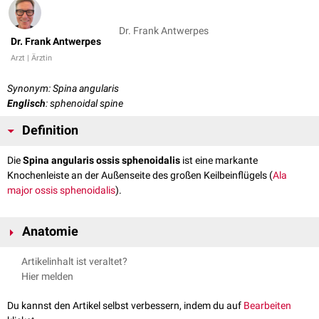
Dr. Frank Antwerpes
Dr. Frank Antwerpes
Arzt | Ärztin
Synonym: Spina angularis
Englisch
: sphenoidal spine
Definition
Die
Spina angularis ossis sphenoidalis
ist eine markante
Knochenleiste an der Außenseite des großen Keilbeinflügels (
Ala
major ossis sphenoidalis
).
Anatomie
Die Spina angularis dient als Ansatz des
Ligamentum
Artikelinhalt ist veraltet?
sphenomandibulare
und des
Ligamentum pterygospinale
sowie als
Hier melden
Ursprung des
Musculus tensor veli palatini
. Auf der
medialen
Fläche der
Spina sieht man häufig eine kleine Einbuchtung für die
Chorda tympani
.
Du kannst den Artikel selbst verbessern, indem du auf
Bearbeiten