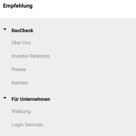
Empfehlung
DocCheck
Über Uns
Investor Relations
Presse
Karriere
Für Unternehmen
Werbung
Login Services