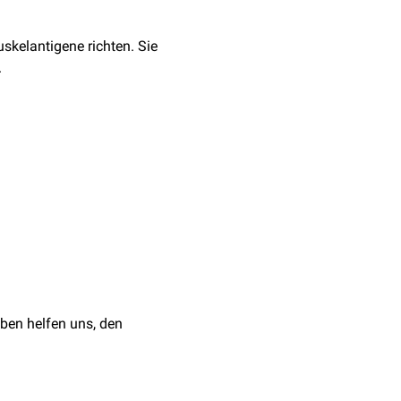
uskelantigene richten. Sie
.
s
und/oder das Vorliegen
en der
indirekten
ben helfen uns, den