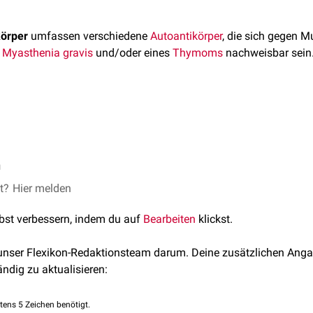
körper
umfassen verschiedene
Autoantikörper
, die sich gegen M
r
Myasthenia gravis
und/oder eines
Thymoms
nachweisbar sein
r Skelettmuskulatur-Antikörper sind z.B.
yosin-AK)
rper werden bei klinischem Verdacht auf eine
Myasthenia gravi
n-AK)
n
t.
-AK)
inculin-AK)
 ist abhängig vom jeweiligen Antigen und umfasst u.a. Verfahr
et?
Hier melden
Immunoblots
.
lbst verbessern, indem du auf
Bearbeiten
klickst.
 unser Flexikon-Redaktionsteam darum. Deine zusätzlichen Anga
ändig zu aktualisieren:
tens 5 Zeichen benötigt.