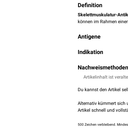
Definition
Skelettmuskulatur-Anti
können im Rahmen eine
Antigene
Mögliche Zielantigene de
Indikation
Myosin-Antikörper
(M
Skelettmuskulatur-Antikö
Aktin-Antikörper
(Akti
Nachweismethode
eines
Thymoms
bestimm
Titin-Antikörper
(Titin
Vinculin-Antikörper
(V
Die verwendete Methodik
Artikelinhalt ist veralt
Immunfluoreszenz
oder
Du kannst den Artikel se
Alternativ kümmert sich
Artikel schnell und vollst
500
Zeichen verbleibend. Mindes