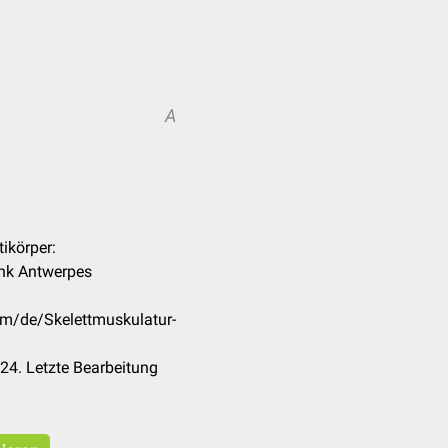
A
tikörper:
ank Antwerpes
om/de/Skelettmuskulatur-
24. Letzte Bearbeitung