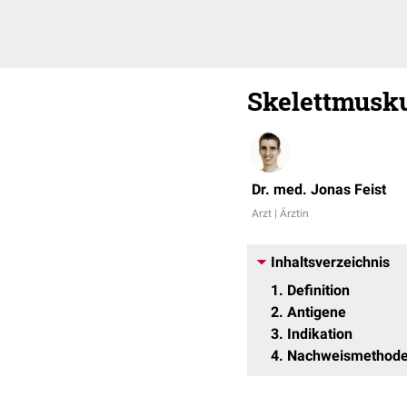
Skelettmusku
Dr. med. Jonas Feist
Arzt | Ärztin
Inhaltsverzeichnis
1
Definition
2
Antigene
3
Indikation
4
Nachweismethod