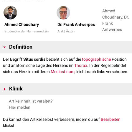
Ahmed
Choudhary, Dr.
Frank
Ahmed Choudhary
Dr. Frank Antwerpes
Antwerpes
Student/in der Humanmedizin
Arzt | Ärztin
Definition
Der Begriff
Situs cordis
bezieht sich auf die
topographische
Position
und anatomische Lage des Herzens im
Thorax
. In der Regel befindet
sich das Herz im mittleren
Mediastinum
, leicht nach links verschoben.
Klinik
Mögliche Anomalien des Situs cordis sind:
Artikelinhalt ist veraltet?
Situs solitus
: Die physiologische Position des Herzens auf der linken
Hier melden
Thoraxseite
Situs inversus
: Eine spiegelbildliche Lage des Herzens auf der rechten
Du kannst den Artikel selbst verbessern, indem du auf
Bearbeiten
Thoraxseite, die mit oder ohne assoziierte Anomalien der übrigen
klickst.
inneren Organe auftreten kann