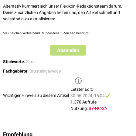
Situs ambiguus
(Heterotaxie): Eine atypische, oftmals
Alternativ kümmert sich unser Flexikon-Redaktionsteam darum.
asymmetrische Anordnung der inneren Organe einschließlich des
Deine zusätzlichen Angaben helfen uns, den Artikel schnell und
Herzens, häufig verbunden mit komplexen
kardiovaskulären
und
vollständig zu aktualisieren:
viszeralen
Fehlbildungen
.
Die präzise Bestimmung des Situs cordis ist für die Diagnostik und
500
Zeichen verbleibend. Mindestens 5 Zeichen benötigt.
Therapie angeborener Herzfehler sowie anderer kardiovaskulärer
Anomalien wichtig.
Absenden
Stichworte:
Situs
Fachgebiete:
Brusteingeweide
Letzter Edit:
Wichtiger Hinweis zu diesem Artikel
30.06.2024, 16:04
1.370 Aufrufe
Nutzung:
BY-NC-SA
Empfehlung