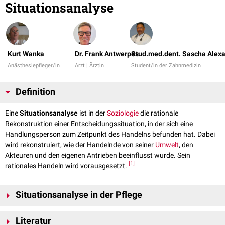
Situationsanalyse
Kurt Wanka
Dr. Frank Antwerpes
Stud.med.dent. Sascha Alex
Anästhesiepfleger/in
Arzt | Ärztin
Student/in der Zahnmedizin
Definition
Eine
Situationsanalyse
ist in der
Soziologie
die rationale
Rekonstruktion einer Entscheidungssituation, in der sich eine
Handlungsperson zum Zeitpunkt des Handelns befunden hat. Dabei
wird rekonstruiert, wie der Handelnde von seiner
Umwelt
, den
Akteuren und den eigenen Antrieben beeinflusst wurde. Sein
[
1
]
rationales Handeln wird vorausgesetzt.
Situationsanalyse in der Pflege
In der Pflege finden sich Aspekte der Situationsanalyse im Erkennen von
Literatur
Problemen und Ressourcen, in der
Biographie
-Arbeit und bei der Analyse