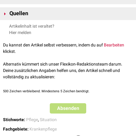
von
Coping
-Strategien. Insofern geht die Situationsanalyse in die
Max Haller:
Soziologische Theorie im systematisch-kritischen
Pflegeplanung
und damit in den
Pflegeprozess
ein. Dabei ist die oben
Quellen
Vergleich.
VS Verlag für Sozialwissenschaften, Wiesbaden 2006
genannte Definition nicht unbedingt in jedem Fall zutreffend, da das
James Farr:
Situational Analysis: Explanation in Social Sciences.
The
[
2
]
↑
Wikipedia.de
Handeln der Betroffenen nicht ausschließlich vernunftbegründet ist.
Artikelinhalt ist veraltet?
journal of politics 47, 1985; S. 1085-1107
↑
http://www.pflegewiki.de/wiki/Situationsanalyse
Hier melden
Du kannst den Artikel selbst verbessern, indem du auf
Bearbeiten
klickst.
Alternativ kümmert sich unser Flexikon-Redaktionsteam darum.
Deine zusätzlichen Angaben helfen uns, den Artikel schnell und
vollständig zu aktualisieren:
500
Zeichen verbleibend. Mindestens 5 Zeichen benötigt.
Absenden
Stichworte:
Pflege
,
Situation
Fachgebiete:
Krankenpflege