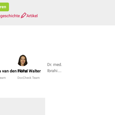
eren
sgeschichte
Artikel
Dr. med.
Ibrahim
 van den Höfel
Fiona Walter
Güler, Dr.
Team
DocCheck Team
rer. nat.
Fabienne
Reh + 4