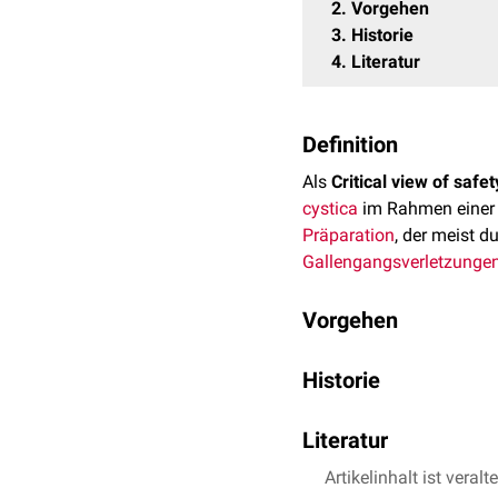
2
Vorgehen
3
Historie
4
Literatur
Definition
Als
Critical view of safet
cystica
im Rahmen eine
Präparation
, der meist d
Gallengangsverletzunge
Vorgehen
Damit der Critical view o
Historie
Vollständige Freileg
Erstbeschreiber dieser 
Freilegung des untere
Literatur
werden kann.
Initial kam es nach Einf
Eindeutige Identifika
Artikelinhalt ist veralt
Heistermann, H., Tobus
Komplikationen durch ei