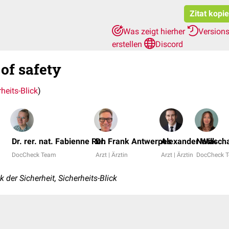
Zitat kopi
Was zeigt hierher
Version
erstellen
Discord
 of safety
heits-Blick
)
Dr. rer. nat. Fabienne Reh
Dr. Frank Antwerpes
Alexander Wilk
Natascha
DocCheck Team
Arzt | Ärztin
Arzt | Ärztin
DocCheck 
 der Sicherheit, Sicherheits-Blick