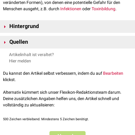
veränderten Formen), von denen eine potentielle Gefahr für den
Menschen ausgeht, z.B. durch
Infektionen
oder
Toxinbildung
.
Hintergrund
Die biologische Schutzstufe wird in Deutschland durch die EU-Richtlinie
Quellen
[
1
]
2000/54/EG
und in der
Biostoffverordnung
geregelt.
Laboratorien
, in
denen mit biologischen Arbeitsstoffen gearbeitet wird, müssen
↑
EU-Richtlinie 2000/54/EG
Artikelinhalt ist veraltet?
bestimmte Schutzmaßnahmen treffen. Dafür werden die Laboratorien in
Hier melden
vier Schutzstufen eingeteilt.
Du kannst den Artikel selbst verbessern, indem du auf
Bearbeiten
klickst.
Alternativ kümmert sich unser Flexikon-Redaktionsteam darum.
Deine zusätzlichen Angaben helfen uns, den Artikel schnell und
vollständig zu aktualisieren:
500
Zeichen verbleibend. Mindestens 5 Zeichen benötigt.