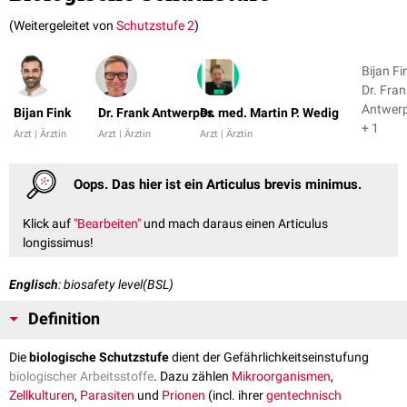
(Weitergeleitet von
Schutzstufe 2
)
Bijan Fi
Dr. Fran
Antwer
Bijan Fink
Dr. Frank Antwerpes
Dr. med. Martin P. Wedig
+ 1
Arzt | Ärztin
Arzt | Ärztin
Arzt | Ärztin
Oops. Das hier ist ein Articulus brevis minimus.
Klick auf
"Bearbeiten"
und mach daraus einen Articulus
longissimus!
Englisch
: biosafety level(BSL)
Definition
Die
biologische Schutzstufe
dient der Gefährlichkeitseinstufung
biologischer Arbeitsstoffe
. Dazu zählen
Mikroorganismen
,
Zellkulturen
,
Parasiten
und
Prionen
(incl. ihrer
gentechnisch