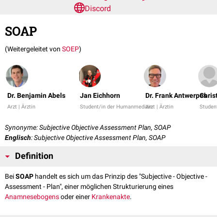
Discord
SOAP
(Weitergeleitet von
SOEP
)
Dr. Benjamin Abels
Jan Eichhorn
Dr. Frank Antwerpes
Chris
Arzt | Ärztin
Student/in der Humanmedizin
Arzt | Ärztin
Studen
Synonyme: Subjective Objective Assessment Plan, SOAP
Englisch
: Subjective Objective Assessment Plan, SOAP
Definition
Bei
SOAP
handelt es sich um das Prinzip des "Subjective - Objective -
Assessment - Plan", einer möglichen Strukturierung eines
Anamnesebogens
oder einer
Krankenakte
.