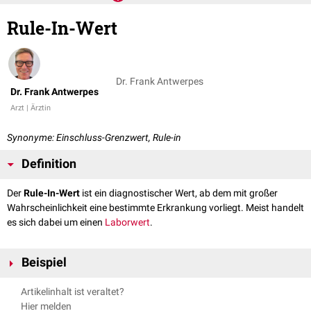
Rule-In-Wert
Dr. Frank Antwerpes
Dr. Frank Antwerpes
Arzt | Ärztin
Synonyme: Einschluss-Grenzwert, Rule-in
Definition
Der
Rule-In-Wert
ist ein diagnostischer Wert, ab dem mit großer
Wahrscheinlichkeit eine bestimmte Erkrankung vorliegt. Meist handelt
es sich dabei um einen
Laborwert
.
Beispiel
Für
BNP
liegt der Rule-In-Wert bei 400 pg/ml, d.h. bei höheren Werten
Artikelinhalt ist veraltet?
liegt wahrscheinlich eine akute
Herzinsuffizienz
vor.
Hier melden