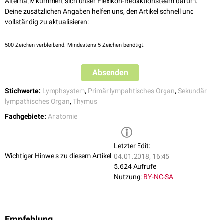
Alternativ kümmert sich unser Flexikon-Redaktionsteam darum.
Deine zusätzlichen Angaben helfen uns, den Artikel schnell und
vollständig zu aktualisieren:
500
Zeichen verbleibend. Mindestens 5 Zeichen benötigt.
Absenden
Stichworte:
Lymphsystem
,
Primär lympahtisches Organ
,
Sekundär
lympathisches Organ
,
Thymus
Fachgebiete:
Anatomie
Letzter Edit:
Wichtiger Hinweis zu diesem Artikel
04.01.2018, 16:45
5.624 Aufrufe
Nutzung:
BY-NC-SA
Empfehlung