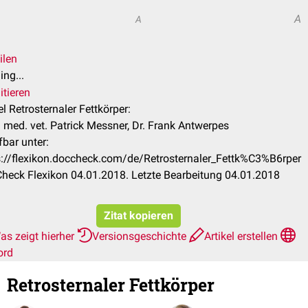
A
A
ilen
ng...
itieren
el Retrosternaler Fettkörper:
 med. vet. Patrick Messner, Dr. Frank Antwerpes
fbar unter:
s://flexikon.doccheck.com/de/Retrosternaler_Fettk%C3%B6rper
heck Flexikon 04.01.2018. Letzte Bearbeitung 04.01.2018
Zitat kopieren
as zeigt hierher
Versionsgeschichte
Artikel erstellen
ord
Retrosternaler Fettkörper