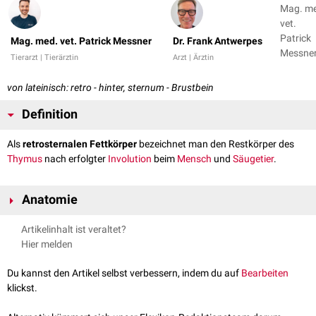
Mag. m
vet.
Patrick
Mag. med. vet. Patrick Messner
Dr. Frank Antwerpes
Messner
Tierarzt | Tierärztin
Arzt | Ärztin
Dr. Fran
Antwer
von lateinisch: retro - hinter, sternum - Brustbein
Definition
Als
retrosternalen Fettkörper
bezeichnet man den Restkörper des
Thymus
nach erfolgter
Involution
beim
Mensch
und
Säugetier
.
Anatomie
Nachdem ein umfangreiches Reservoir an
T-Lymphozyten
ausgebildet
Artikelinhalt ist veraltet?
wurde und die
sekundär lymphatischen Organe
vollständig entwickelt
Hier melden
sind, bildet sich der Thymus mit Eintritt der
Pubertät
zurück (Involution).
Das Thymusgewebe wird zunehmend durch
Binde-
und
Fettgewebe
Du kannst den Artikel selbst verbessern, indem du auf
Bearbeiten
ersetzt und ist im ausgewachsenen Alter nur noch als retrosternaler
klickst.
Fettkörper erkennbar.