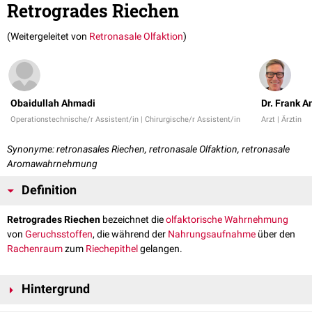
Retrogrades Riechen
(Weitergeleitet von
Retronasale Olfaktion
)
Obaidullah Ahmadi
Dr. Frank 
Operationstechnische/r Assistent/in | Chirurgische/r Assistent/in
Arzt | Ärztin
Synonyme: retronasales Riechen, retronasale Olfaktion, retronasale
Aromawahrnehmung
Definition
Retrogrades Riechen
bezeichnet die
olfaktorische
Wahrnehmung
von
Geruchsstoffen
, die während der
Nahrungsaufnahme
über den
Rachenraum
zum
Riechepithel
gelangen.
Hintergrund
Beim
Essen
oder
Trinken
wird der
Geschmack
über die
Zungenpapillen