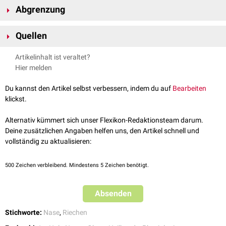
Abgrenzung
wahrgenommen. Gleichzeitig gelangen flüchtige
Aromastoffe
über den
Rachen in die
Nasenhöhle
. Geschmack und retrogrades Riechen werden
Das retrograde Riechen ist vom
orthonasalen Riechen
abzugrenzen, bei
kombiniert wahrgenommen und im Gehirn zu einem Gesamteindruck
Quellen
dem die Geruchsstoffe direkt über die
Nase
aufgenommen werden.
zusammengefügt. Dieser Mechanismus ist der Grund dafür, dass bei
Tóth.
Der Einfluss von ortho- und retronasaler Duftdarbietung auf die
Erkältungskrankheiten
, die das Riechepithel beeinträchtigen, die
Artikelinhalt ist veraltet?
Schmeckwahrnehmung
. Dissertation. Dresden. 2020
Geschmackssensation herabgesetzt ist.
Hier melden
Göktas.
Etablierung eines neuartigen Tests zur Untersuchung des
retronasalen Riechvermögens
. Dissertation. Dresden. 2020
Du kannst den Artikel selbst verbessern, indem du auf
Bearbeiten
klickst.
Alternativ kümmert sich unser Flexikon-Redaktionsteam darum.
Deine zusätzlichen Angaben helfen uns, den Artikel schnell und
vollständig zu aktualisieren:
500
Zeichen verbleibend. Mindestens 5 Zeichen benötigt.
Absenden
Stichworte:
Nase
,
Riechen