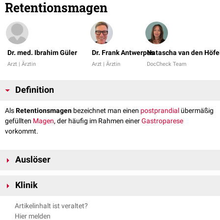
Retentionsmagen
Dr. med. Ibrahim Güler
Dr. Frank Antwerpes
Natascha van den Höfe
Arzt | Ärztin
Arzt | Ärztin
DocCheck Team
Definition
Als
Retentionsmagen
bezeichnet man einen
postprandial
übermäßig
gefüllten
Magen
, der häufig im Rahmen einer
Gastroparese
vorkommt.
Auslöser
Autonome Neuropathie
Klinik
Vagotomie
Duodenalstenose
postprandiales
Völlegefühl
Artikelinhalt ist veraltet?
Schmerzen
Hier melden