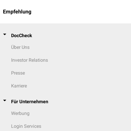
Empfehlung
DocCheck
Über Uns
Investor Relations
Presse
Karriere
Für Unternehmen
Werbung
Login Services