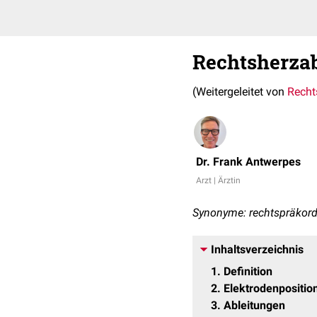
Rechtsherzab
(Weitergeleitet von
Recht
Dr. Frank Antwerpes
Arzt | Ärztin
Synonyme: rechtspräkordi
Inhaltsverzeichnis
1
Definition
2
Elektrodenpositio
3
Ableitungen