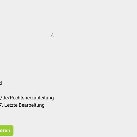
A
d
m/de/Rechtsherzableitung
. Letzte Bearbeitung
ieren