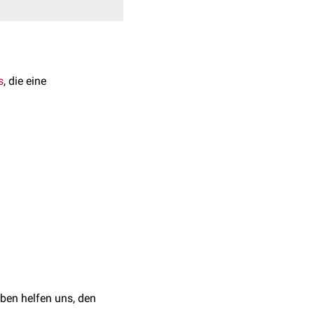
s
, die eine
oden wie folgt platziert
 die über Widerstände
l
") abgeleitet.
lebene
. Sie wird zum
n
Ventrikels
oder bei
ben helfen uns, den