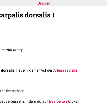
Discord
rpalis dorsalis I
tacarpal artery
dorsalis I
ist ein kleiner Ast der
Arteria radialis
.
dorsalis I entspringt zwischen den beiden Köpfen des
et?
Hier melden
Musculus 
 Er teilt sich fast unmittelbar in zwei Äste auf, welche die gegenü
lbst verbessern, indem du auf
Bearbeiten
klickst.
ingers
versorgen.