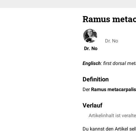
Ramus metaca
Dr. No
Dr. No
Englisch
: first dorsal me
Definition
Der
Ramus metacarpalis 
Verlauf
Der Ramus metacarpalis 
Artikelinhalt ist veralt
aus der Arteria radialis.
Du kannst den Artikel se
Daumens
und des
Zeigef