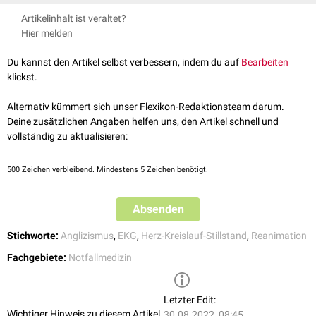
Die Merkmale eines ROSC sind:
Artikelinhalt ist veraltet?
messbarer
Blutdruck
Hier melden
palpabler
Puls
anhaltender Anstieg des
endexspiratorischen
CO
-Partialdrucks
in
Du kannst den Artikel selbst verbessern, indem du auf
Bearbeiten
2
der
Ausatemluft
klickst.
Unter Umständen können zusätzlich folgende Zeichen auftreten:
Alternativ kümmert sich unser Flexikon-Redaktionsteam darum.
Husten
Deine zusätzlichen Angaben helfen uns, den Artikel schnell und
erkennbare
Atmung
vollständig zu aktualisieren:
spontane
Bewegungen
500
Zeichen verbleibend. Mindestens 5 Zeichen benötigt.
Absenden
Stichworte:
Anglizismus
,
EKG
,
Herz-Kreislauf-Stillstand
,
Reanimation
Fachgebiete:
Notfallmedizin
Letzter Edit:
Wichtiger Hinweis zu diesem Artikel
30.08.2022, 08:45