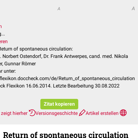
A
A
n
...
eren
 Return of spontaneous circulation:
. Norbert Ostendorf, Dr. Frank Antwerpes, cand. med. Nikola
er, Gunnar Römer
r unter:
/flexikon.doccheck.com/de/Return_of_spontaneous_circulation
k Flexikon 16.06.2014. Letzte Bearbeitung 30.08.2022
Zitat kopieren
zeigt hierher
Versionsgeschichte
Artikel erstellen
Return of spontaneous circulation