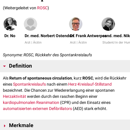
(Weitergeleitet von
ROSC
)
Dr. No
Dr. med. Norbert Ostendorf
Dr. Frank Antwerpes
cand. med. Nik
Arzt | Ärztin
Arzt | Ärztin
Student/in der Hu
Synonyme: ROSC, Rückkehr des Spontankreislaufs
Definition
Als
Return of spontaneous circulation
, kurz
ROSC
, wird die Rückkehr
eines
Spontankreislaufs
nach einem
Herz-Kreislauf-Stillstand
bezeichnet. Die Chancen zur Wiedererlangung einer spontanen
Herzaktivität
werden durch den raschen Beginn einer
kardiopulmonalen Reanimation
(CPR) und den Einsatz eines
automatisierten externen Defibrillators
(AED) stark erhöht.
Merkmale