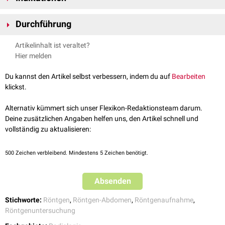
Ergänzende Zusatzebene, insbesondere zur besseren Darstellung
Durchführung
von
Fremdkörpern
(z.B.
Shunts
)
Die Aufnahme kann liegend oder im Stehen angefertigt werden. Die Arme
Artikelinhalt ist veraltet?
sollten angehoben und röntgendichte
extrakorporale
Fremdkörper aus
Hier melden
dem Untersuchungsfeld entfernt werden. Die Aufnahme wird bei
maximaler
Inspiration
durchgeführt. Meist werden folgende
Du kannst den Artikel selbst verbessern, indem du auf
Bearbeiten
Einstellungen gewählt:
klickst.
Zentrierung: in Höhe des
Beckenkamms
Einblendung:
anterior
und
posterior
der Bauchwand, oberhalb des
Alternativ kümmert sich unser Flexikon-Redaktionsteam darum.
Zwerchfells
, unterhalb des
Ramus inferior ossis pubis
Deine zusätzlichen Angaben helfen uns, den Artikel schnell und
Hochformat
vollständig zu aktualisieren:
Detektorgröße: 35 x 43 cm
Belichtung: 70-80
kVp
, 30-120
mAs
, Belichtungsautomatik
500
Zeichen verbleibend. Mindestens 5 Zeichen benötigt.
Abstand (
SID
): 100 cm
Absenden
Stichworte:
Röntgen
,
Röntgen-Abdomen
,
Röntgenaufnahme
,
Röntgenuntersuchung