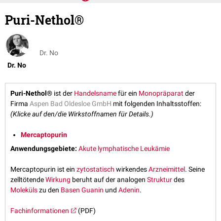
Puri-Nethol®
Dr. No
Dr. No
Puri-Nethol®
ist der
Handelsname
für ein
Monopräparat
der
Firma
Aspen Bad Oldesloe GmbH
mit folgenden Inhaltsstoffen:
(Klicke auf den/die Wirkstoffnamen für Details.)
Mercaptopurin
Anwendungsgebiete:
Akute lymphatische Leukämie
Mercaptopurin ist ein
zytostatisch
wirkendes
Arzneimittel
. Seine
zelltötende
Wirkung
beruht auf der analogen
Struktur
des
Moleküls
zu den
Basen
Guanin
und
Adenin
.
Fachinformationen
(PDF)