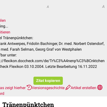
A
A
ilen
ng...
itieren
kel Tränenpünktchen:
rank Antwerpes, Fridolin Bachinger, Dr. med. Norbert Ostendorf,
. med. Farah Selman, Georg Graf von Westphalen
bar unter:
s://flexikon.doccheck.com/de/Tr%C3%A4nenp%C3%BCnktchen
heck Flexikon 03.10.2004. Letzte Bearbeitung 16.11.2022
Zitat kopieren
as zeigt hierher
Versionsgeschichte
Artikel erstellen
ord
Tränenpünktchen