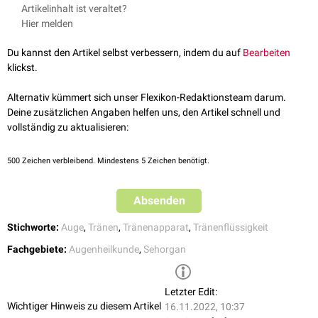
Die Tränenkanälchen haben einen Durchmesser von ungefähr 0,5 bis 1,5
Artikelinhalt ist veraltet?
mm. Ein Ring aus
kollagenen
Fasern hält das
Ostium
der
Hier melden
Tränenpünktchen kontinuierlich offen und gewährleistet so den Abfluss
der
Tränenflüssigkeit
. Ihre Mündung ist in der Regel dem
Bulbus
Du kannst den Artikel selbst verbessern, indem du auf
Bearbeiten
zugewandt. Das obere Tränenpünktchen liegt etwas weiter
medial
als
klickst.
das untere.
Alternativ kümmert sich unser Flexikon-Redaktionsteam darum.
Deine zusätzlichen Angaben helfen uns, den Artikel schnell und
vollständig zu aktualisieren:
500
Zeichen verbleibend. Mindestens 5 Zeichen benötigt.
Absenden
Stichworte:
Auge
,
Tränen
,
Tränenapparat
,
Tränenflüssigkeit
Fachgebiete:
Augenheilkunde
,
Sehorgan
Letzter Edit:
Wichtiger Hinweis zu diesem Artikel
16.11.2022, 10:37