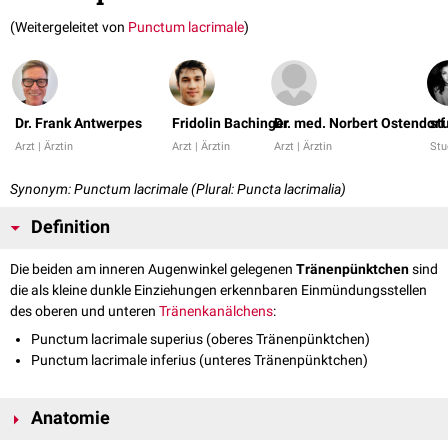
(Weitergeleitet von
Punctum lacrimale
)
Dr. Frank Antwerpes
Fridolin Bachinger
Dr. med. Norbert Ostendorf
st
Arzt | Ärztin
Arzt | Ärztin
Arzt | Ärztin
Stu
Synonym: Punctum lacrimale (Plural: Puncta lacrimalia)
Definition
Die beiden am inneren Augenwinkel gelegenen
Tränenpünktchen
sind
die als kleine dunkle Einziehungen erkennbaren Einmündungsstellen
des oberen und unteren
Tränenkanälchens
:
Punctum lacrimale superius (oberes Tränenpünktchen)
Punctum lacrimale inferius (unteres Tränenpünktchen)
Anatomie