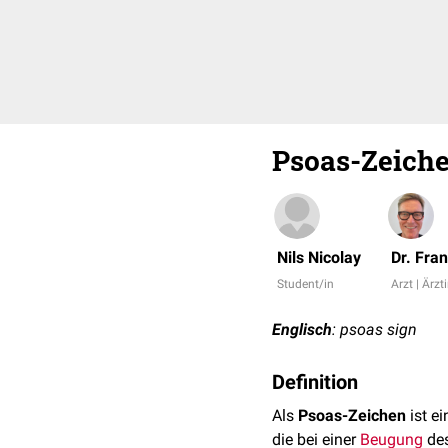
Psoas-Zeich
Nils Nicolay
Dr. Fra
Student/in
Arzt | Ärzt
Englisch
: psoas sign
Definition
Als
Psoas-Zeichen
ist e
die bei einer
Beugung
des