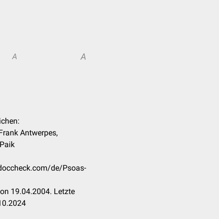
A
A
ichen:
. Frank Antwerpes,
Paik
n.doccheck.com/de/Psoas-
on 19.04.2004. Letzte
10.2024