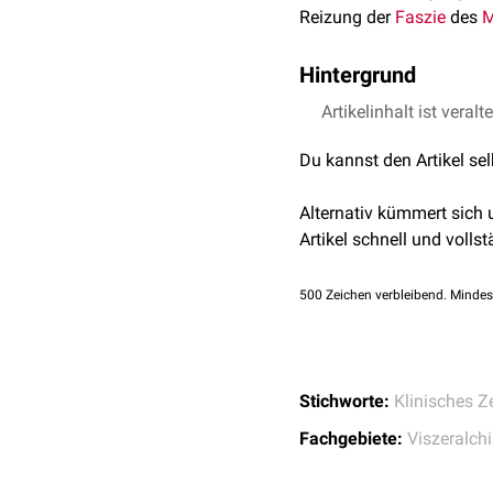
Reizung der
Faszie
des
M
Hintergrund
Das Psoas-Zeichen ist b
Artikelinhalt ist veralt
Reizungen, z.B. eine Blu
Du kannst den Artikel se
nicht als beweisend für ei
Alternativ kümmert sich
Artikel schnell und vollst
500
Zeichen verbleibend. Mindes
Stichworte:
Klinisches Z
Fachgebiete:
Viszeralchi