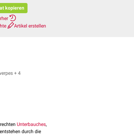
tat kopieren
erher
chte
Artikel erstellen
Nils Nicolay, Dr. Frank Antwerpes + 4
 rechten
Unterbauches
,
entstehen durch die