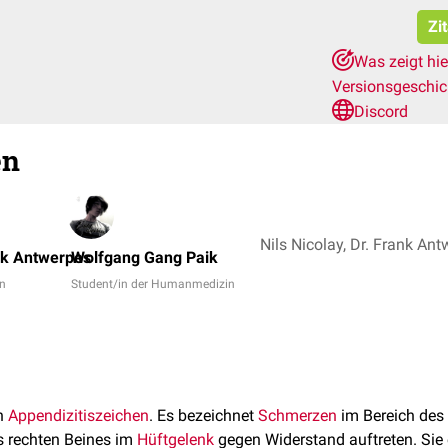
Zi
Was zeigt hi
Versionsgeschi
Discord
en
nk Antwerpes
Wolfgang Gang Paik
in
Student/in der Humanmedizin
in
Appendizitiszeichen
. Es bezeichnet
Schmerzen
im Bereich des
 rechten Beines im
Hüftgelenk
gegen Widerstand auftreten. Sie 