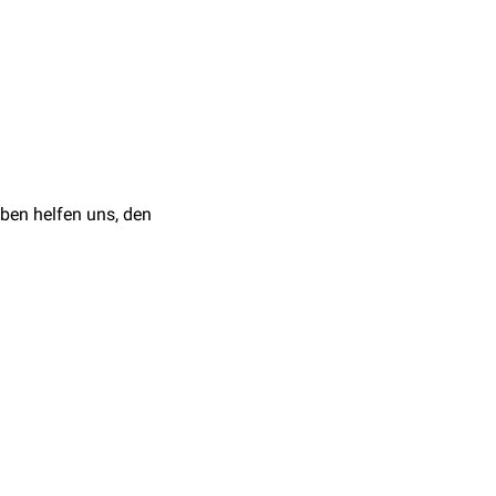
re
retroperitoneale
s-Zeichen, sodass dieses
ben helfen uns, den