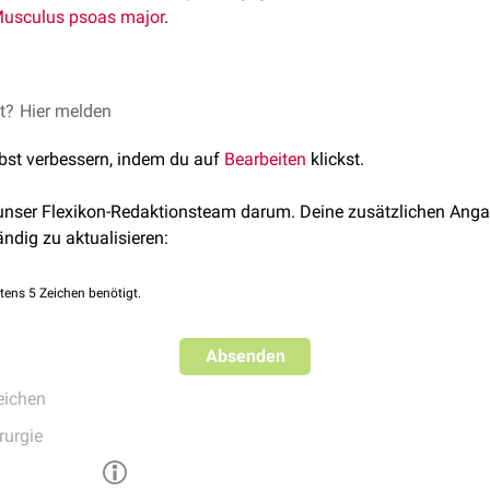
usculus psoas major
.
esonders bei einer
et?
Hier melden
retrozäkalen
Lage des
Appendix
positiv. Ande
tung illiakaler Gefäße, führen ebenfalls zu einem positiven Psoa
lbst verbessern, indem du auf
Bearbeiten
klickst.
ne Appendizitis gilt.
 unser Flexikon-Redaktionsteam darum. Deine zusätzlichen Anga
ändig zu aktualisieren:
tens 5 Zeichen benötigt.
Absenden
eichen
rurgie