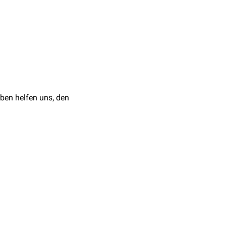
e
Ligamenta capitis
ben helfen uns, den