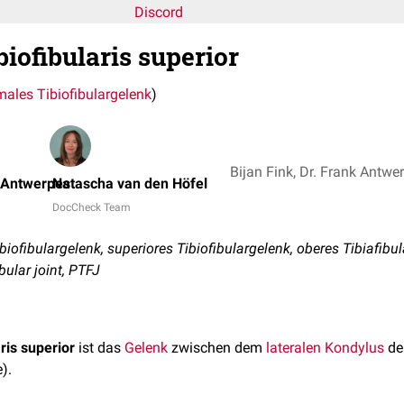
Discord
ibiofibularis superior
males Tibiofibulargelenk
)
k Antwerpes
Natascha van den Höfel
DocCheck Team
ofibulargelenk, superiores Tibiofibulargelenk, oberes Tibiafibu
ibular joint, PTFJ
aris superior
ist das
Gelenk
zwischen dem
lateralen
Kondylus
de
).