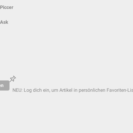
Piccer
Ask
en
NEU: Log dich ein, um Artikel in persönlichen Favoriten-Li