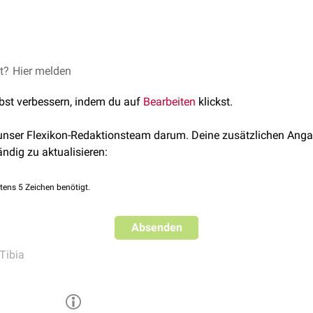
oximalen
Tibiofibulargelenk sind über eine
Gelenkkapsel
und di
erius
verbunden. Es handelt sich um eine
Amphiarthrose
.
et?
len Tibiofibulargelenks
Hier melden
lbst verbessern, indem du auf
Bearbeiten
klickst.
 unser Flexikon-Redaktionsteam darum. Deine zusätzlichen Anga
ändig zu aktualisieren:
tens 5 Zeichen benötigt.
Absenden
Tibia