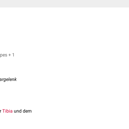
Bijan Fink, Dr. Frank Antwerpes + 1
largelenk
r
Tibia
und dem