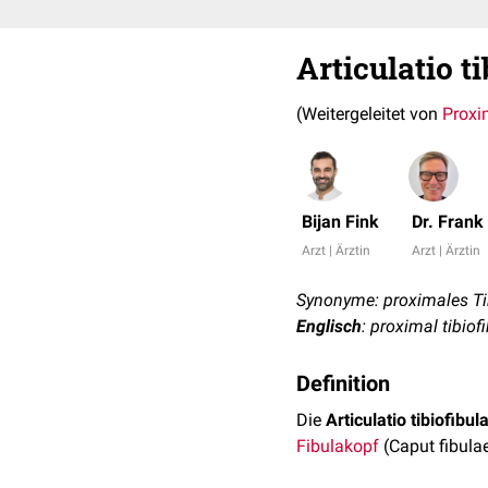
Articulatio t
(Weitergeleitet von
Proxi
Bijan Fink
Dr. Fran
Arzt | Ärztin
Arzt | Ärztin
Synonyme: proximales Tibi
Englisch
: proximal tibiof
Definition
Die
Articulatio tibiofibul
Fibulakopf
(Caput fibulae