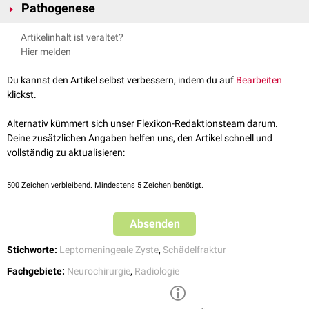
Pathogenese
Schädelfrakturen
auf. Betroffen sind meist Kinder unter 3 Jahren.
Wachsende Schädelfrakturen durchlaufen mehrere Phasen: Initial führt
Artikelinhalt ist veraltet?
eine Schädelfraktur zu einem Riss in der
Dura mater
, sodass
Hier melden
Leptomeningen
und/oder das
Hirnparenchym
in den Frakturspalt
hernieren. Das hernierte Gewebe verhindert eine normale
Frakturheilung
.
Du kannst den Artikel selbst verbessern, indem du auf
Bearbeiten
Weiterhin erodieren
Liquorpulsationen
den Frakturrand. Nach einer
klickst.
meist zwei Monate anhaltenden Frühphase wird der Knochendefekt
schließlich deutlich größer. Unbehandelt sind dann ausgeprägte
Alternativ kümmert sich unser Flexikon-Redaktionsteam darum.
Schädeldeformitäten
und
progrediente
neurologische Defizite möglich.
Deine zusätzlichen Angaben helfen uns, den Artikel schnell und
vollständig zu aktualisieren:
500
Zeichen verbleibend. Mindestens 5 Zeichen benötigt.
Absenden
Stichworte:
Leptomeningeale Zyste
,
Schädelfraktur
Fachgebiete:
Neurochirurgie
,
Radiologie