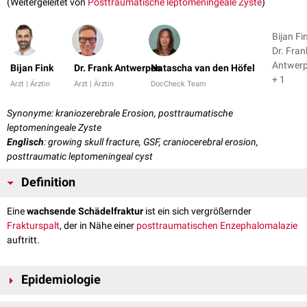
(Weitergeleitet von
Posttraumatische leptomeningeale Zyste
)
Bijan Fi
Dr. Fran
Antwer
Bijan Fink
Dr. Frank Antwerpes
Natascha van den Höfel
+ 1
Arzt | Ärztin
Arzt | Ärztin
DocCheck Team
Synonyme: kraniozerebrale Erosion, posttraumatische
leptomeningeale Zyste
Englisch
: growing skull fracture, GSF, craniocerebral erosion,
posttraumatic leptomeningeal cyst
Definition
Eine
wachsende Schädelfraktur
ist ein sich vergrößernder
Frakturspalt
, der in Nähe einer
posttraumatischen Enzephalomalazie
auftritt.
Epidemiologie
Eine wachsende Schädelfraktur tritt bei ca. 0,3 bis 0,5 % aller