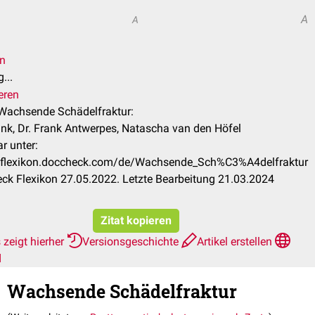
A
A
en
...
eren
 Wachsende Schädelfraktur:
ink, Dr. Frank Antwerpes, Natascha van den Höfel
r unter:
//flexikon.doccheck.com/de/Wachsende_Sch%C3%A4delfraktur
ck Flexikon 27.05.2022. Letzte Bearbeitung 21.03.2024
Zitat kopieren
zeigt hierher
Versionsgeschichte
Artikel erstellen
d
Wachsende Schädelfraktur