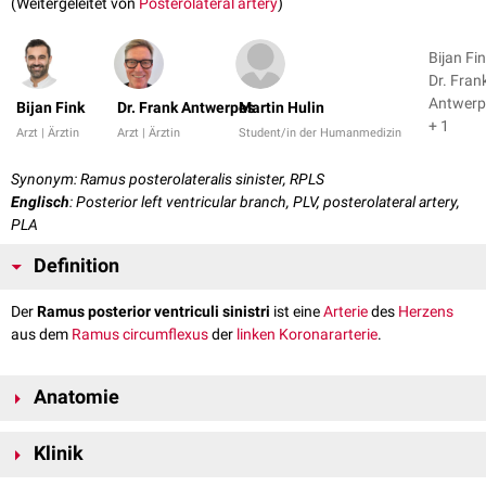
(Weitergeleitet von
Posterolateral artery
)
Bijan Fin
Dr. Fran
Antwerp
Bijan Fink
Dr. Frank Antwerpes
Martin Hulin
+ 1
Arzt | Ärztin
Arzt | Ärztin
Student/in der Humanmedizin
Synonym: Ramus posterolateralis sinister, RPLS
Englisch
: Posterior left ventricular branch, PLV, posterolateral artery,
PLA
Definition
Der
Ramus posterior ventriculi sinistri
ist eine
Arterie
des
Herzens
aus dem
Ramus circumflexus
der
linken Koronararterie
.
Anatomie
Der Ramus posterior ventriculi sinistri verläuft an der
Facies
Klinik
diaphragmatica
(
Hinterwand
) des
linken Ventrikels
und versorgt diese
mit arteriellem
Blut
.