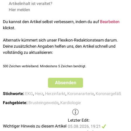
Ein Verschluss des Ramus posterior ventriculi sinistri führt in der Regel
Artikelinhalt ist veraltet?
zu einem
Seitenwand-
bzw.
Posterolateralinfarkt
.
Hier melden
Dabei zeigen sich direkte
EKG-Infarktzeichen
in den Ableitungen II, III,
aVF, V5, V6 und V7. Abhängig davon, ob das Infarktgebiet bis in
Du kannst den Artikel selbst verbessern, indem du auf
Bearbeiten
anteriore
Anteile der Seitenwand reicht, können auch die Ableitungen I
klickst.
und aVL verändert sein. Indirekte Infarktzeichen liegen in den
Ableitungen V1 und V2 vor.
Alternativ kümmert sich unser Flexikon-Redaktionsteam darum.
Deine zusätzlichen Angaben helfen uns, den Artikel schnell und
vollständig zu aktualisieren:
500
Zeichen verbleibend. Mindestens 5 Zeichen benötigt.
Absenden
Stichworte:
EKG
,
Herz
,
Herzinfarkt
,
Koronararterie
,
Koronargefäß
Fachgebiete:
Brusteingeweide
,
Kardiologie
Letzter Edit:
Wichtiger Hinweis zu diesem Artikel
05.08.2026, 19:21