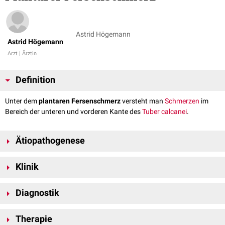
Astrid Högemann
Astrid Högemann
Arzt | Ärztin
Definition
Unter dem
plantaren Fersenschmerz
versteht man
Schmerzen
im
Bereich der unteren und vorderen Kante des
Tuber calcanei
.
Ätiopathogenese
Die an der vorderen und unteren Kante des Tuber calcanei entspringende
Klinik
Plantarfaszie
wird beim Gehen stark belastet. Diese ausgeprägte
Belastung kann zu einer
Entzündung
führen, welche lang anhaltende
Die Erkrankung imponiert durch zunehmende Schmerzen, welche zu
Schmerzen hervorruft.
Diagnostik
einer verminderten Belastbarkeit, ggf. auch zur
Arbeitsunfähigkeit
, führt.
Klinische Untersuchung
Therapie