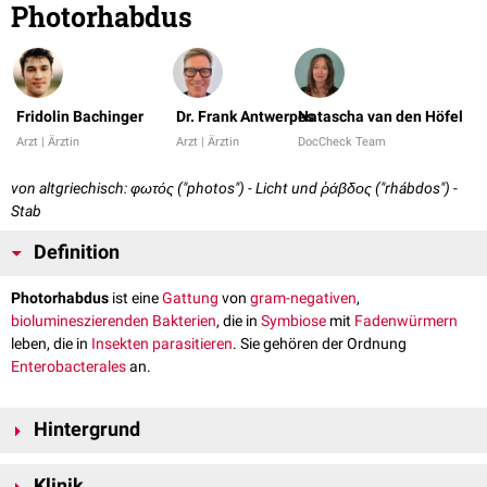
Photorhabdus
Fridolin Bachinger
Dr. Frank Antwerpes
Natascha van den Höfel
Arzt | Ärztin
Arzt | Ärztin
DocCheck Team
von altgriechisch: φωτός ("photos") - Licht und ῥάβδος ("rhábdos") -
Stab
Definition
Photorhabdus
ist eine
Gattung
von
gram-negativen
,
biolumineszierenden
Bakterien
, die in
Symbiose
mit
Fadenwürmern
leben, die in
Insekten
parasitieren
. Sie gehören der Ordnung
Enterobacterales
an.
Hintergrund
Photorhabdus-Arten sind in verschiedenen Regionen der Welt zu finden
Klinik