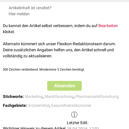
Die Summe der einzelnen Marketing-Aktivitäten bezeichnet man als
Artikelinhalt ist veraltet?
"Marketing-Mix". Hierzu zählen unter anderem:
Hier melden
Außendienstbesuche
Direktmarketing
Du kannst den Artikel selbst verbessern, indem du auf
Bearbeiten
e-Detailing
klickst.
Customer Relationship Management
(CRM)
Alternativ kümmert sich unser Flexikon-Redaktionsteam darum.
Im erweiterten Sinn kann auch die
Marktforschung
als Marketing-
Deine zusätzlichen Angaben helfen uns, den Artikel schnell und
Aktivität verstanden werden, da sie der Erforschung der Zielgruppen und
vollständig zu aktualisieren:
der Vorbereitung und Überprüfung von Marketingaktionen dient.
500
Zeichen verbleibend. Mindestens 5 Zeichen benötigt.
Absenden
Stichworte:
Marketing
,
Marktforschung
,
Pharmamarktforschung
Fachgebiete:
Arzneimittel
,
Gesundheitsökonomie
Letzter Edit:
Wichtiger Hinweis zu diesem Artikel
28.04.2016, 17:01