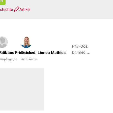
en
schichte
Artikel
Priv.-Doz.
Dr. med.
Fink
atthäus Friedrich
Dr. med. Linnea Mathies
Naiba
rztin
tenpfleger/in
Arzt | Ärztin
Nabieva,
Dr. Frank
Antwerpes
+ 4