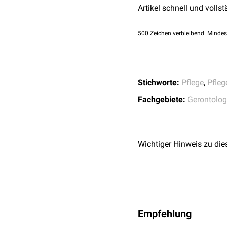
Selbstversorgung
Artikel schnell und vollst
ambulanten Pflegeeinrich
Bewältigung von und 
Versicherte können die 
Belastungen
500
Zeichen verbleibend. Mindes
Gestaltung des Allta
Stichworte:
Pflege
,
Pfleg
Fachgebiete:
Gerontolog
Wichtiger Hinweis zu die
Empfehlung