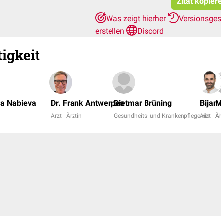
Zitat kopier
Was zeigt hierher
Versionsge
erstellen
Discord
igkeit
ba Nabieva
Dr. Frank Antwerpes
Dietmar Brüning
Bijan 
M
Arzt | Ärztin
Gesundheits- und Krankenpfleger/in
Arzt | Ä
Al