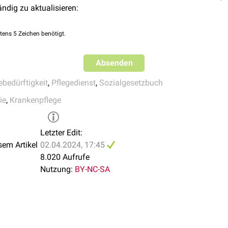
ändig zu aktualisieren:
tungen oder hierfür zugelassenen privaten Beratungsstellen dur
selbstständiger Umgang mit krankheits- oder therapiebedingte
Compass-Pflegeberatung in Anspruch nehmen.
tens 5 Zeichen benötigt.
gslebens und sozialer Kontakte
Absenden
ebedürftigkeit
,
Pflegedienst
,
Sozialgesetzbuch
ie
,
Krankenpflege
Letzter Edit:
sem Artikel
02.04.2024, 17:45
8.020 Aufrufe
Nutzung:
BY-NC-SA