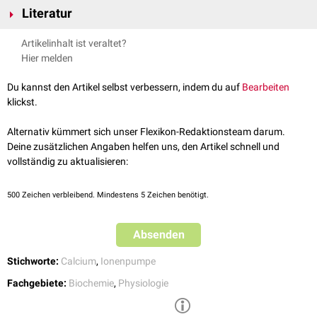
Literatur
Signaltransduktion
, es
reguliert
aber auch unmittelbar den
muskulären
Tonus
.
Brandes, Ralf: Physiologie des Menschen, 32. Auflage, 2020
Artikelinhalt ist veraltet?
Daher ist es entscheidend, dass die Calciumkonzentration
intrazellulär
Hier melden
-5
-7
innerhalb äußerst geringer
Konzentrationen
(10
bis 10
mmol/l)
reguliert wird. Dabei sind
Calcium-ATPasen
wie die
SERCA
oder die
Du kannst den Artikel selbst verbessern, indem du auf
Bearbeiten
PMCA von entscheidender Bedeutung. Eine gesteigerte Aktivität von
klickst.
Calcium-ATPasen führt zu einer größeren Wahrscheinlichkeit einer
Muskelrelaxation
.
Alternativ kümmert sich unser Flexikon-Redaktionsteam darum.
Deine zusätzlichen Angaben helfen uns, den Artikel schnell und
vollständig zu aktualisieren:
500
Zeichen verbleibend. Mindestens 5 Zeichen benötigt.
Absenden
Stichworte:
Calcium
,
Ionenpumpe
Fachgebiete:
Biochemie
,
Physiologie