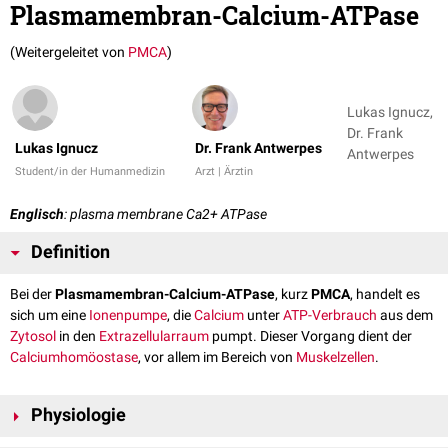
Plasmamembran-Calcium-ATPase
(Weitergeleitet von
PMCA
)
Lukas Ignucz,
Dr. Frank
Lukas Ignucz
Dr. Frank Antwerpes
Antwerpes
Student/in der Humanmedizin
Arzt | Ärztin
Englisch
: plasma membrane Ca2+ ATPase
Definition
Bei der
Plasmamembran-Calcium-ATPase
, kurz
PMCA
, handelt es
sich um eine
Ionenpumpe
, die
Calcium
unter
ATP-Verbrauch
aus dem
Zytosol
in den
Extrazellularraum
pumpt. Dieser Vorgang dient der
Calciumhomöostase
, vor allem im Bereich von
Muskelzellen
.
Physiologie
Calcium fungiert
intrazellulär
als
Second messenger
bei der