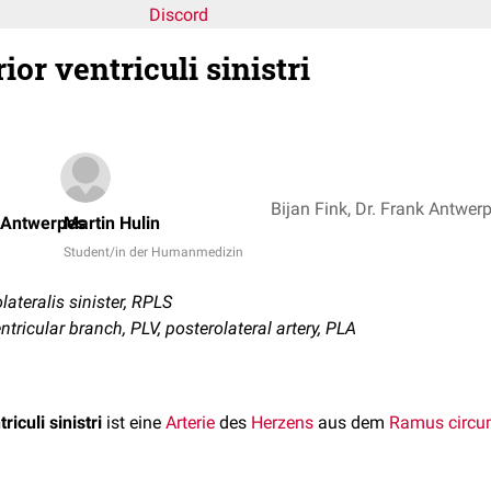
Discord
or ventriculi sinistri
k Antwerpes
Martin Hulin
Student/in der Humanmedizin
teralis sinister, RPLS
ventricular branch, PLV, posterolateral artery, PLA
iculi sinistri
ist eine
Arterie
des
Herzens
aus dem
Ramus circu