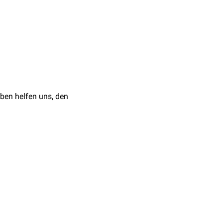
d
) des
linken Ventrikels
and-
bzw.
V7. Abhängig davon, ob das
 und aVL verändert sein.
ben helfen uns, den