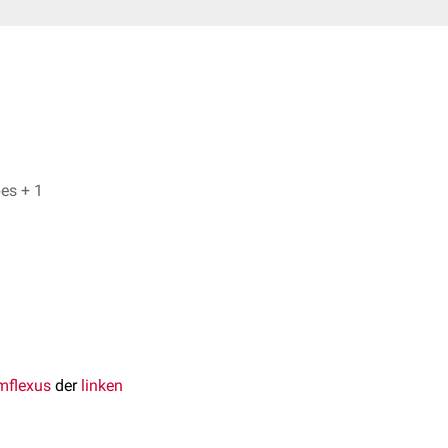
Bijan Fink, Dr. Frank Antwerpes + 1
mflexus
der
linken