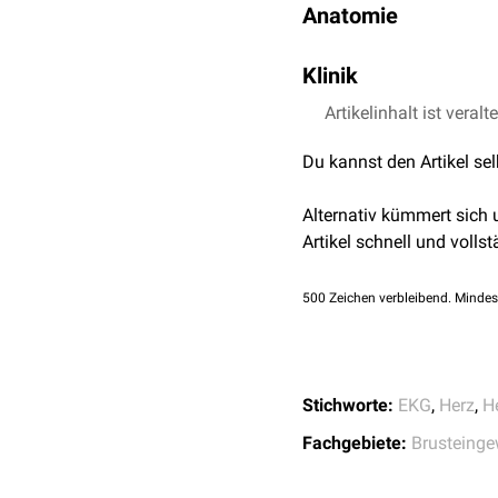
Anatomie
Der Ramus posterior ventr
Klinik
und versorgt diese mit ar
Ein Verschluss des Ramus 
Artikelinhalt ist veralt
Posterolateralinfarkt
.
Du kannst den Artikel se
Dabei zeigen sich direkt
Infarktgebiet bis in
anter
Alternativ kümmert sich
Indirekte Infarktzeichen 
Artikel schnell und vollst
500
Zeichen verbleibend. Mindes
Stichworte:
EKG
,
Herz
,
H
Fachgebiete:
Brusteinge