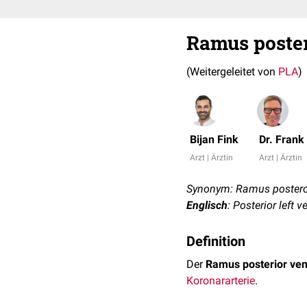
Ramus posteri
(Weitergeleitet von
PLA
)
Bijan Fink
Dr. Fran
Arzt | Ärztin
Arzt | Ärztin
Synonym: Ramus posterola
Englisch
: Posterior left 
Definition
Der
Ramus posterior ventr
Koronararterie
.