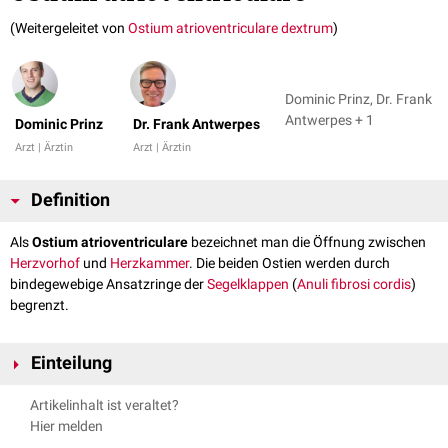
(Weitergeleitet von
Ostium atrioventriculare dextrum
)
Dominic Prinz, Dr. Frank
Antwerpes + 1
Dominic Prinz
Dr. Frank Antwerpes
Arzt | Ärztin
Arzt | Ärztin
Definition
Als
Ostium atrioventriculare
bezeichnet man die Öffnung zwischen
Herzvorhof
und
Herzkammer
. Die beiden Ostien werden durch
bindegewebige Ansatzringe der
Segelklappen
(
Anuli fibrosi cordis
)
begrenzt.
Einteilung
Ostium atrioventriculare dextrum: Öffnung zwischen rechtem Vorhof
Artikelinhalt ist veraltet?
(
Atrium cordis dextrum
) und rechtem Ventrikel (
Ventriculus cordis
Hier melden
dexter
)