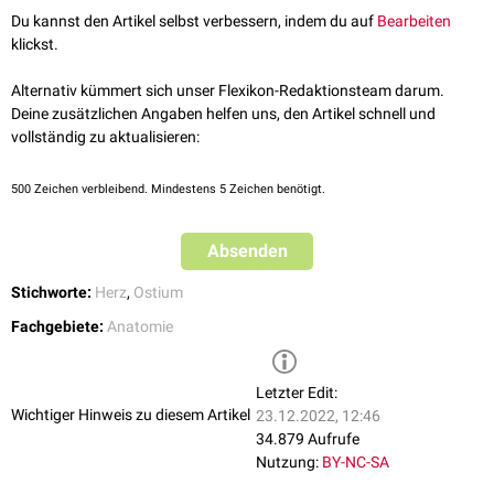
Ostium atrioventriculare sinistrum: Öffnung zwischen linkem Vorhof
Du kannst den Artikel selbst verbessern, indem du auf
Bearbeiten
(
Atrium cordis sinistrum
) und linkem Ventrikel (
Ventriculus cordis
klickst.
sinister
)
Alternativ kümmert sich unser Flexikon-Redaktionsteam darum.
Deine zusätzlichen Angaben helfen uns, den Artikel schnell und
vollständig zu aktualisieren:
500
Zeichen verbleibend. Mindestens 5 Zeichen benötigt.
Absenden
Stichworte:
Herz
,
Ostium
Fachgebiete:
Anatomie
Letzter Edit:
Wichtiger Hinweis zu diesem Artikel
23.12.2022, 12:46
34.879 Aufrufe
Nutzung:
BY-NC-SA