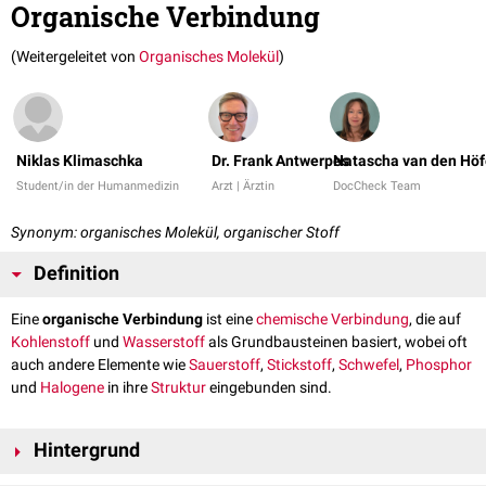
Organische Verbindung
(Weitergeleitet von
Organisches Molekül
)
Niklas Klimaschka
Dr. Frank Antwerpes
Natascha van den Höf
Student/in der Humanmedizin
Arzt | Ärztin
DocCheck Team
Synonym: organisches Molekül, organischer Stoff
Definition
Eine
organische Verbindung
ist eine
chemische Verbindung
, die auf
Kohlenstoff
und
Wasserstoff
als Grundbausteinen basiert, wobei oft
auch andere Elemente wie
Sauerstoff
,
Stickstoff
,
Schwefel
,
Phosphor
und
Halogene
in ihre
Struktur
eingebunden sind.
Hintergrund
Organische Verbindungen sind charakterisiert durch die Vielfalt ihrer