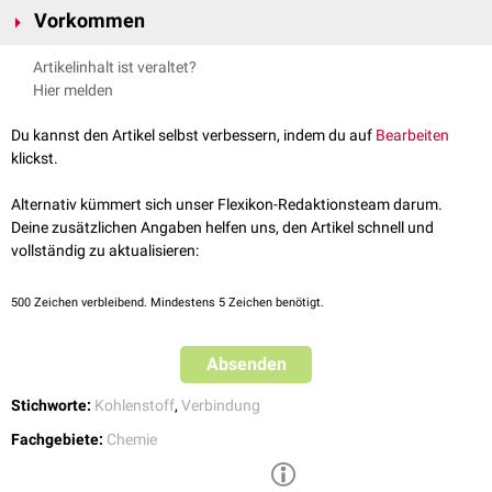
Vorkommen
Strukturen und Eigenschaften. Sie können anhand ihres
Kohlenstoffgerüsts grob in
azyklische
und
zyklische Verbindungen
Organische Verbindungen sind in der Natur weit verbreitet und spielen
Artikelinhalt ist veraltet?
eingeteilt und anschließend weiter klassifiziert werden.
eine entscheidende Rolle in biologischen Prozessen, da sie die
Hier melden
Nicht alle kohlenstoffhaltigen Verbindungen werden jedoch als
Grundbausteine von Biomolekülen wie
Proteinen
,
Kohlenhydraten
,
organisch betrachtet. Auch
anorganische Verbindungen
wie
Lipiden
und
Nukleinsäuren
bilden. Sie können in Form von einfachen
Du kannst den Artikel selbst verbessern, indem du auf
Bearbeiten
Kohlenstoffdioxid
(CO
) und
Carbonate
enthalten
Kohlenstoff
.
Molekülen
wie
Methan
oder komplexen Verbindungen wie
DNA
2
klickst.
auftreten.
Alternativ kümmert sich unser Flexikon-Redaktionsteam darum.
Deine zusätzlichen Angaben helfen uns, den Artikel schnell und
vollständig zu aktualisieren:
500
Zeichen verbleibend. Mindestens 5 Zeichen benötigt.
Absenden
Stichworte:
Kohlenstoff
,
Verbindung
Fachgebiete:
Chemie