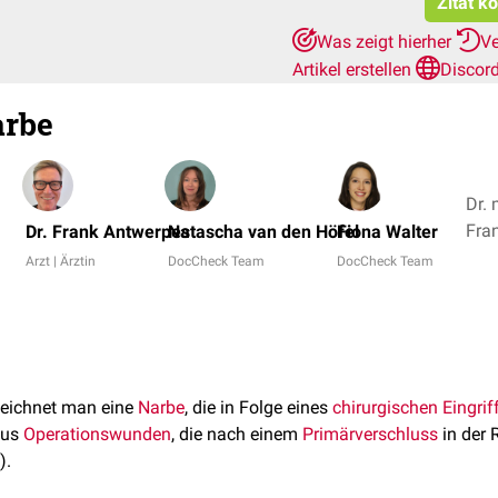
Zitat k
Was zeigt hierher
Ve
Artikel erstellen
Discor
arbe
Dr. 
Dr. Frank Antwerpes
Natascha van den Höfel
Fiona Walter
Arzt | Ärztin
DocCheck Team
DocCheck Team
eichnet man eine
Narbe
, die in Folge eines
chirurgischen
Eingrif
aus
Operationswunden
, die nach einem
Primärverschluss
in der 
).