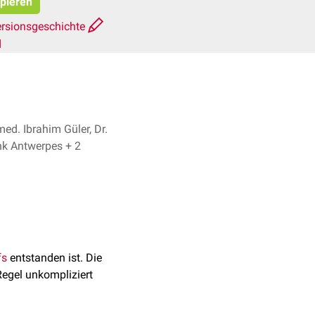
opieren
rsionsgeschichte
d
med. Ibrahim Güler, Dr.
Frank Antwerpes + 2
fs
entstanden ist. Die
Regel unkompliziert