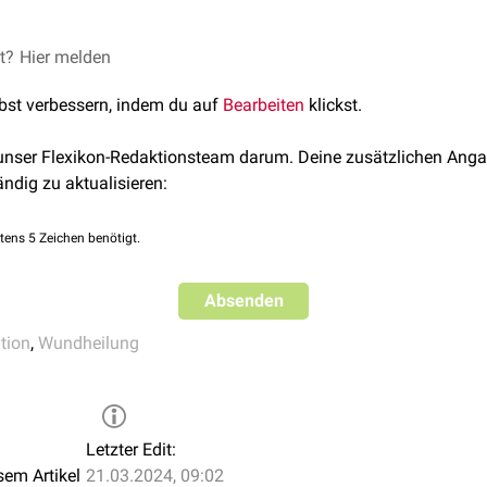
önnen einen Einfluss auf die Narbenentwicklung haben:
et?
Hier melden
l
lbst verbessern, indem du auf
Bearbeiten
klickst.
"
relaxed skin tension lines
" bei der
Inzision
 unser Flexikon-Redaktionsteam darum. Deine zusätzlichen Anga
ändig zu aktualisieren:
tens 5 Zeichen benötigt.
Absenden
tion
,
Wundheilung
Letzter Edit:
sem Artikel
21.03.2024, 09:02