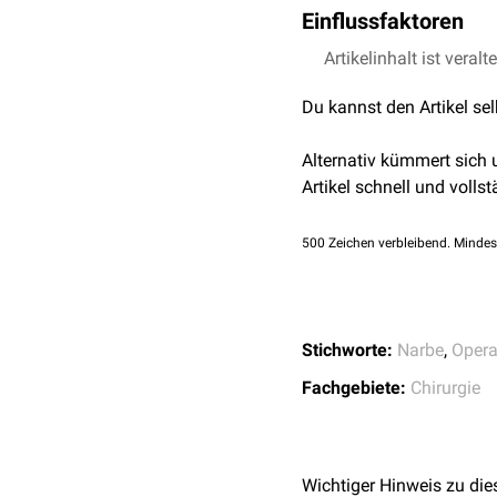
Einflussfaktoren
Verschiedene Faktoren k
Artikelinhalt ist veralt
Betroffenes Hautarea
Du kannst den Artikel se
Genetik
Berücksichtigung der 
Alternativ kümmert sich
Narbenpflege
Artikel schnell und vollst
500
Zeichen verbleibend. Mindes
Stichworte:
Narbe
,
Opera
Fachgebiete:
Chirurgie
Wichtiger Hinweis zu die