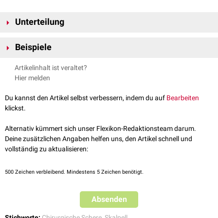
Unterteilung
...nach Art
Beispiele
elektrische Instrumente, z.B. Elektrokauter zur Verödung von
Blutgefäßen
Artikelinhalt ist veraltet?
Instrument
Beschreibung
Zweck
nichtelektrische Instrumente, z.B.
Pinzetten
Hier melden
sehr scharfes Messer an
Eröffnung und
Skalpell
...nach Form
Du kannst den Artikel selbst verbessern, indem du auf
Bearbeiten
einem stielartigen Griff
Präparation
Spitze Instrumente werden zur Eröffnung und zur aktiven
klickst.
Präparation
während eines chirurgischen Eingriffs verwendet, z.B.
Pinzette,
Präparation,
Skalpelle
,
Scheren
Alternativ kümmert sich unser Flexikon-Redaktionsteam darum.
anatomisch
Pinzette mit glattem Ende
Festhalten von
Stumpfe Instrumente werden zum Halten oder Abklemmen von
Deine zusätzlichen Angaben helfen uns, den Artikel schnell und
stumpf
Strukturen
Strukturen und Gefäßen verwendet, z.B.
Wundhaken
,
Wundspreizer
vollständig zu aktualisieren:
oder
Arterienklemmen
.
500
Zeichen verbleibend. Mindestens 5 Zeichen benötigt.
Absenden
Stichworte:
Chirurgische Schere
,
Skalpell