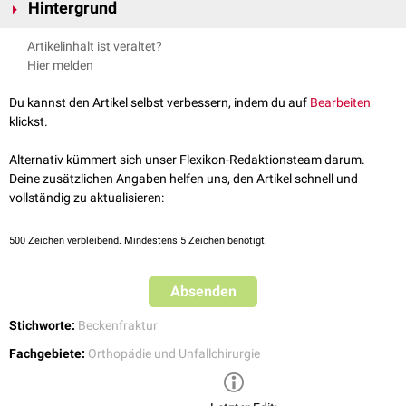
Hintergrund
Die Open-Book-Verletzung entspricht einer Beckenverletzung Typ B 1 der
Artikelinhalt ist veraltet?
AO-Klassifikation
. Sie kann zwei Formen annehmen:
Hier melden
Typ B 1.1: Inkomplette Unterbrechung des
dorsalen
Beckenrings
mit
unilateraler Außenrotation und
anteriorer
Sprengung der
Du kannst den Artikel selbst verbessern, indem du auf
Bearbeiten
Iliosakralfuge
klickst.
Typ B 1.2: Inkomplette Unterbrechung des
dorsalen
Beckenrings
mit
unilateraler Außenrotation und
Sakrumfraktur
Alternativ kümmert sich unser Flexikon-Redaktionsteam darum.
Deine zusätzlichen Angaben helfen uns, den Artikel schnell und
vollständig zu aktualisieren:
500
Zeichen verbleibend. Mindestens 5 Zeichen benötigt.
Absenden
Stichworte:
Beckenfraktur
Fachgebiete:
Orthopädie und Unfallchirurgie