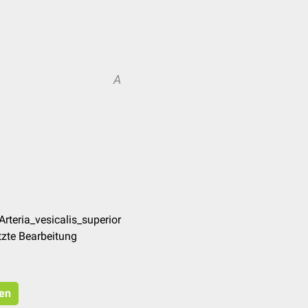
A
rteria_vesicalis_superior
tzte Bearbeitung
ren