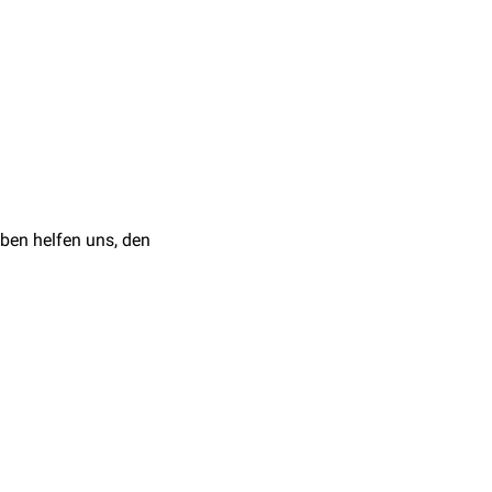
. Sie teilt sich in viele
ersorgen. Man findet sie
erentis
mit dem
Ductus
ben helfen uns, den