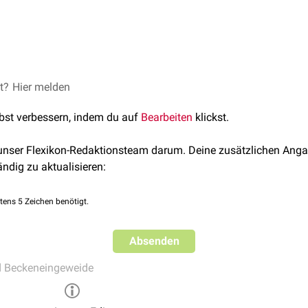
rior entspringt aus dem anterioren Stamm der Arteria iliaca interna
 oberen Teil der Blasenwand und die kaudalen Anteile des
Ureter
v
nsversa
. Beim Mann zieht einer dieser Äste als
Arteria ductus def
et?
tis
Hier melden
 er mit der
Arteria testicularis
anastomosiert
.
lbst verbessern, indem du auf
Bearbeiten
klickst.
 unser Flexikon-Redaktionsteam darum. Deine zusätzlichen Anga
ändig zu aktualisieren:
tens 5 Zeichen benötigt.
Absenden
d Beckeneingeweide