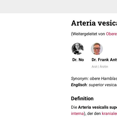
Arteria vesic
(Weitergeleitet von
Obere
Dr. No
Dr. Frank An
Arzt | Ärztin
Synonym: obere Harnblas
Englisch
: superior vesical
Definition
Die
Arteria vesicalis sup
interna
), der den
kraniale