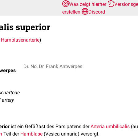
Was zeigt hierher
Versionsg
erstellen
Discord
alis superior
 Harnblasenarterie
)
Dr. No, Dr. Frank Antwerpes
twerpes
enarterie
 artery
erior
ist ein Gefäßast des Pars patens der
Arteria umbilicalis
(au
n
Teil der
Harnblase
(Vesica urinaria) versorgt.