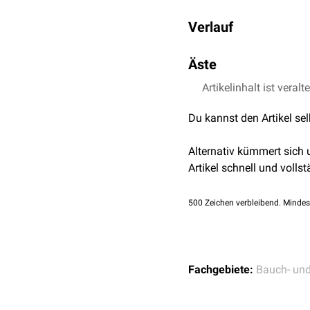
Verlauf
Die Arteria vesicalis supe
Äste
kleine Äste auf, die den
in der
Plica vesicalis tra
Artikelinhalt ist veralt
Arteria ductus deferen
deferens
zum
Hoden
, wo
Du kannst den Artikel se
Alternativ kümmert sich
Artikel schnell und vollst
500
Zeichen verbleibend. Mindes
Fachgebiete:
Bauch- un