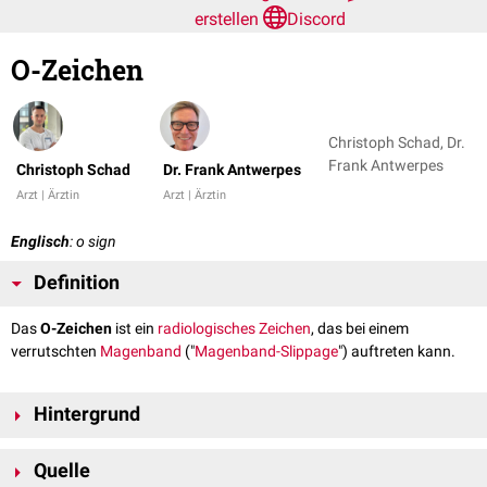
erstellen
Discord
O-Zeichen
Christoph Schad, Dr.
Frank Antwerpes
Christoph Schad
Dr. Frank Antwerpes
Arzt | Ärztin
Arzt | Ärztin
Englisch
: o sign
Definition
Das
O-Zeichen
ist ein
radiologisches Zeichen
, das bei einem
verrutschten
Magenband
("
Magenband-Slippage
") auftreten kann.
Hintergrund
Ein korrekt platziertes Magenband stellt sich in der
a.p.-Projektion
als
Quelle
kleiner Balken dar. Wenn das Magenband verrutscht, dreht es sich dabei