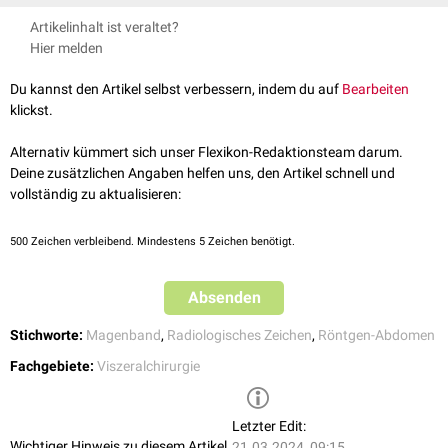
um seine Querachse, sodass seine Ringform als "O" sichtbar wird.
Pieroni S. et al.,
The "O" sign, a simple and helpful tool in the diagnosis
Artikelinhalt ist veraltet?
of laparoscopic adjustable gastric band slippage
, 2010, AJR,
Hier melden
American journal of roentgenology,195 (1), 137-41
Du kannst den Artikel selbst verbessern, indem du auf
Bearbeiten
klickst.
Alternativ kümmert sich unser Flexikon-Redaktionsteam darum.
Deine zusätzlichen Angaben helfen uns, den Artikel schnell und
vollständig zu aktualisieren:
500
Zeichen verbleibend. Mindestens 5 Zeichen benötigt.
Absenden
Stichworte:
Magenband
,
Radiologisches Zeichen
,
Röntgen-Abdomen
Fachgebiete:
Viszeralchirurgie
Letzter Edit:
Wichtiger Hinweis zu diesem Artikel
21.03.2024, 09:15